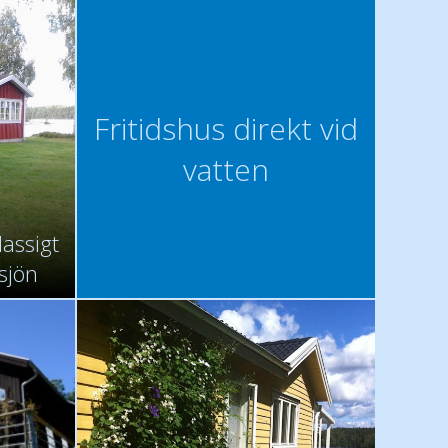
Fritidshus direkt vid
vatten
lassigt
sjön