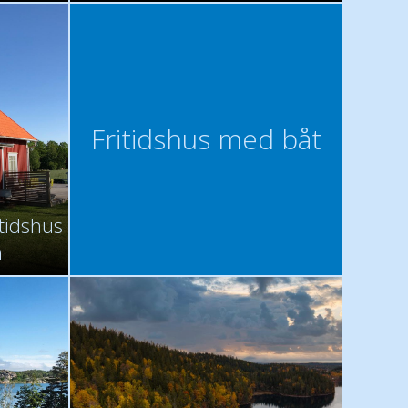
Fritidshus med båt
itidshus
n