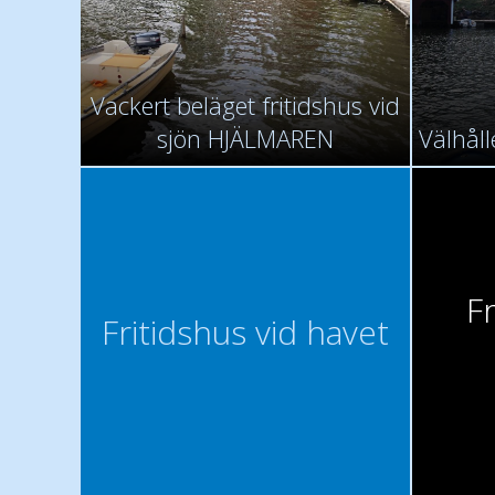
Vackert beläget fritidshus vid
sjön HJÄLMAREN
Välhåll
F
Fritidshus vid havet