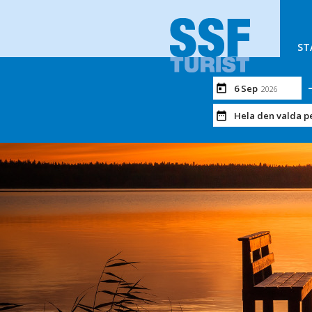
ST
6 Sep
2026
Hela den valda p