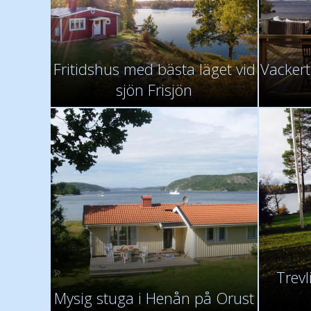
Fritidshus med bästa läget vid
Vackert
sjön Frisjön
Trevl
Mysig stuga i Henån på Orust