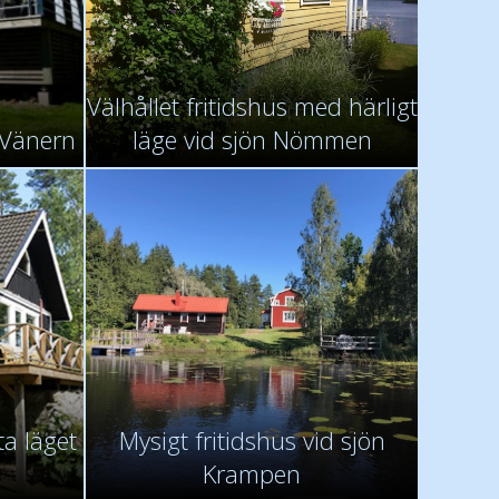
Välhållet fritidshus med härligt
d Vänern
läge vid sjön Nömmen
a läget
Mysigt fritidshus vid sjön
n
Krampen