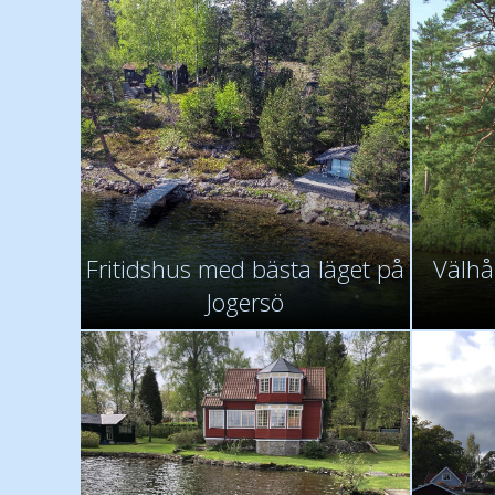
Fritidshus med bästa läget på
Välhål
Jogersö