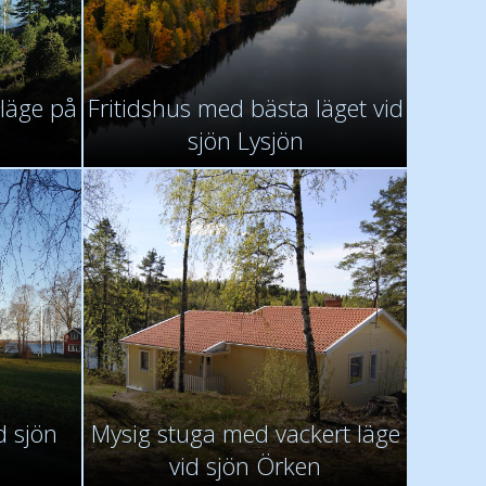
 läge på
Fritidshus med bästa läget vid
sjön Lysjön
d sjön
Mysig stuga med vackert läge
vid sjön Örken