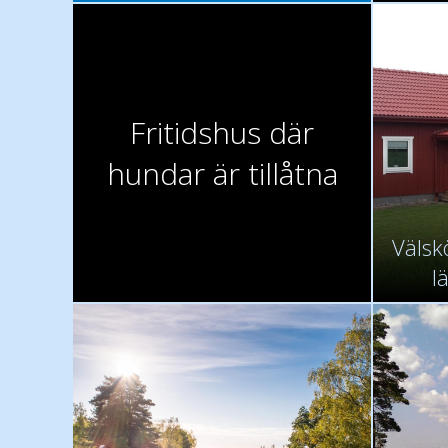
Fritidshus där
hundar är tillåtna
Välsk
l