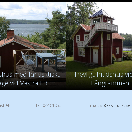
dshus med fantisktiskt
Trevligt fritidshus vi
äge vid Västra Ed
Långrammen
ist AB
Tel. 04461035
E-mail:
so@ssf-turist.se