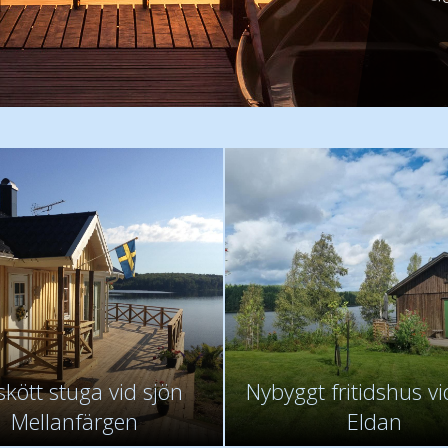
- Fa
- Jan
skött stuga vid sjön
Nybyggt fritidshus vi
Mellanfärgen
Eldan