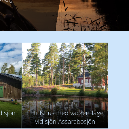
miljen Ziegeler
d sjön
Fritidshus med vackert läge
vid sjön Assarebosjön