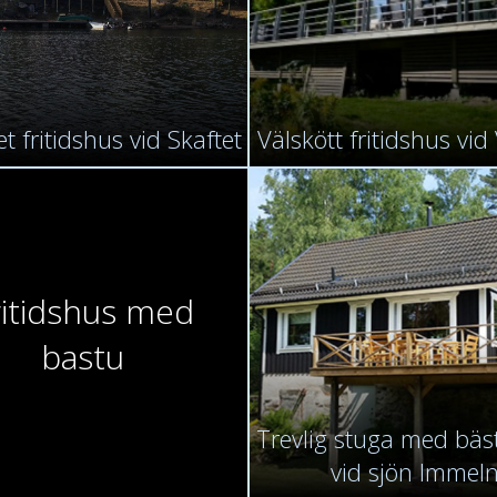
et fritidshus vid Skaftet
Välskött fritidshus vi
ritidshus med
bastu
Trevlig stuga med bäst
vid sjön Immel