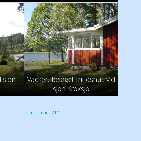
d sjön
Vackert beläget fritidshus vid
sjön Kroksjö
Journummer 24/7