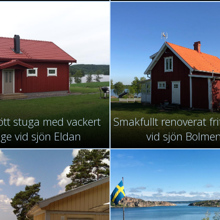
ött stuga med vackert
Smakfullt renoverat fr
äge vid sjön Eldan
vid sjön Bolme