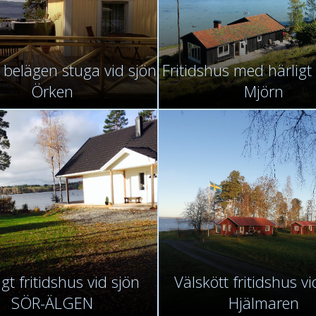
 belägen stuga vid sjön
Fritidshus med härligt
Örken
Mjörn
igt fritidshus vid sjön
Välskött fritidshus vi
SÖR-ÄLGEN
Hjälmaren