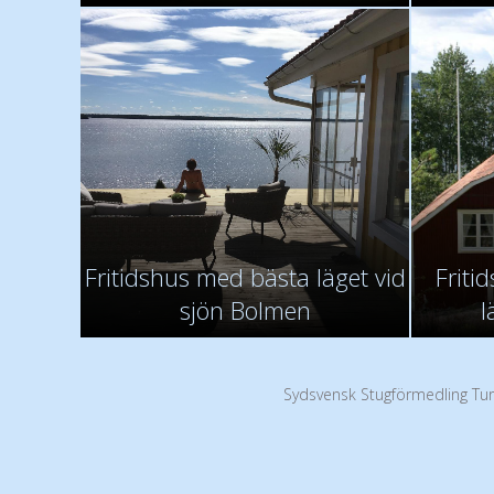
Fritidshus med bästa läget vid
Friti
sjön Bolmen
l
Sydsvensk Stugförmedling Tur