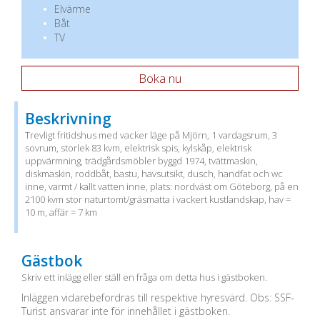
Elvärme
Båt
TV
Boka nu
Beskrivning
Trevligt fritidshus med vacker läge på Mjörn, 1 vardagsrum, 3
sovrum, storlek 83 kvm, elektrisk spis, kylskåp, elektrisk
uppvärmning, trädgårdsmöbler byggd 1974, tvättmaskin,
diskmaskin, roddbåt, bastu, havsutsikt, dusch, handfat och wc
inne, varmt / kallt vatten inne, plats: nordväst om Göteborg, på en
2100 kvm stor naturtomt/gräsmatta i vackert kustlandskap, hav =
10 m, affär = 7 km
Gästbok
Skriv ett inlägg eller ställ en fråga om detta hus i gästboken.
Inläggen vidarebefordras till respektive hyresvärd. Obs: SSF-
Turist ansvarar inte för innehållet i gästboken.