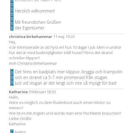
Herzlich willkommen!
Mit freundlichen Grüßen
der Eigentümer
christina birkehammar
11 maj 19:20
Hej,
vi är intresserade av att hyra ert hus 10 dagar i juli. Men vi undrar
hur det är med badmöjligheter intill huset? Finns det strand
och/eller klippor?
mvh Christina Birkehammar
Det finns en badplats mer klippor, brygga och trampolin
och en strand ca 5-7 min promenad från stugan.
Just vid stugan är det lerigt och inte så mysigt för bad
Katharina
9 februari 18:33
Hallo,
Wäre es möglich zu dem Ruderboot auch einen Motor zu
mieten?
Wie ist es mit Angeln und würde man eine Fischkarte brauchen?
Liebe Grüße
Katharina
Hallo!