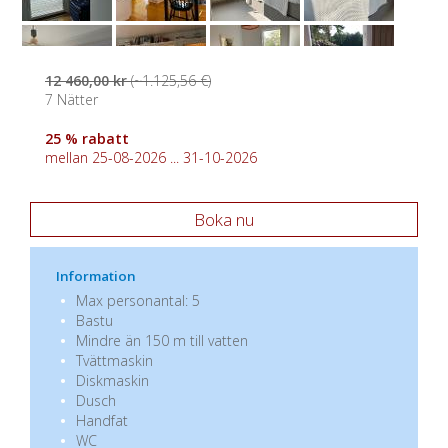
12 460,00 kr
(~1.125,56 €)
7 Nätter
25 % rabatt
mellan 25-08-2026 ... 31-10-2026
Boka nu
Information
Max personantal: 5
Bastu
Mindre än 150 m till vatten
Tvättmaskin
Diskmaskin
Dusch
Handfat
WC