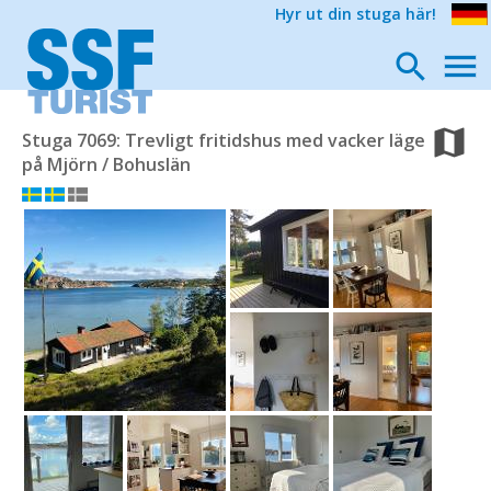
Hyr ut din stuga här!
Stuga 7069: Trevligt fritidshus med vacker läge
på Mjörn / Bohuslän