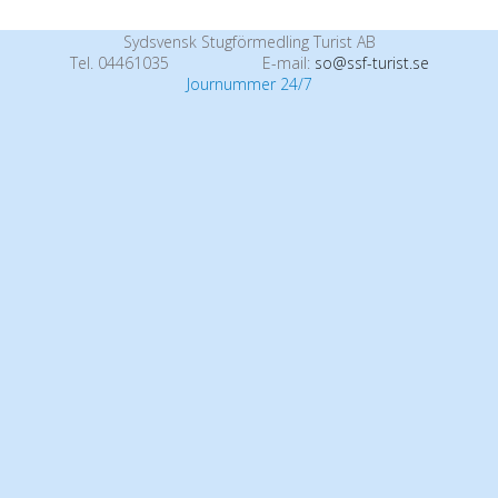
Sydsvensk Stugförmedling Turist AB
Tel. 04461035
E-mail:
so@ssf-turist.se
Journummer 24/7