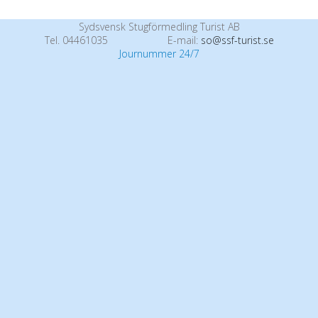
Sydsvensk Stugförmedling Turist AB
Tel. 04461035
E-mail:
so@ssf-turist.se
Journummer 24/7