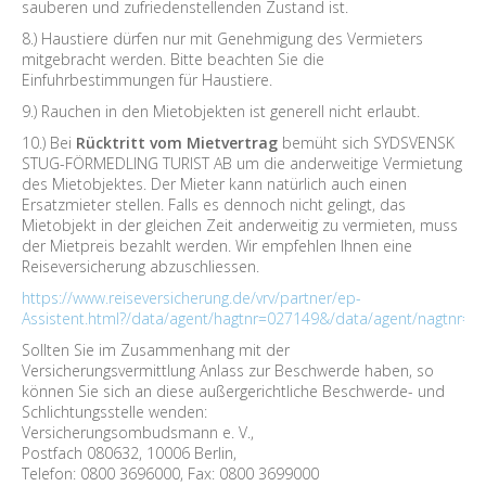
sauberen und zufriedenstellenden Zustand ist.
8.) Haustiere dürfen nur mit Genehmigung des Vermieters
mitgebracht werden. Bitte beachten Sie die
Einfuhrbestimmungen für Haustiere.
9.) Rauchen in den Mietobjekten ist generell nicht erlaubt.
10.) Bei
Rücktritt vom Mietvertrag
bemüht sich SYDSVENSK
STUG-FÖRMEDLING TURIST AB um die anderweitige Vermietung
des Mietobjektes. Der Mieter kann natürlich auch einen
Ersatzmieter stellen. Falls es dennoch nicht gelingt, das
Mietobjekt in der gleichen Zeit anderweitig zu vermieten, muss
der Mietpreis bezahlt werden. Wir empfehlen Ihnen eine
Reiseversicherung abzuschliessen.
https://www.reiseversicherung.de/vrv/partner/ep-
Assistent.html?/data/agent/hagtnr=027149&/data/agent/nagtnr=0
Sollten Sie im Zusammenhang mit der
Versicherungsvermittlung Anlass zur Beschwerde haben, so
können Sie sich an diese außergerichtliche Beschwerde- und
Schlichtungsstelle wenden:
Versicherungsombudsmann e. V.,
Postfach 080632, 10006 Berlin,
Telefon: 0800 3696000, Fax: 0800 3699000