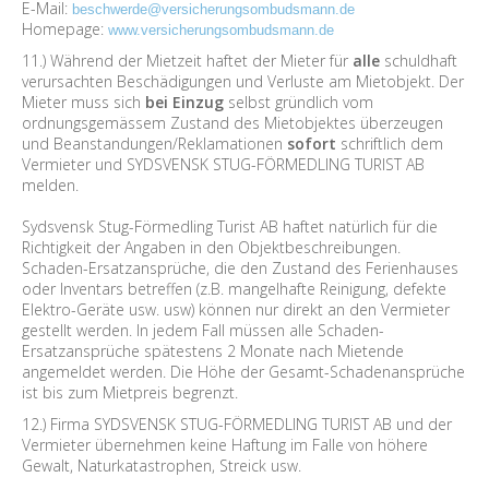
E-Mail:
beschwerde@versicherungsombudsmann.de
Homepage:
www.versicherungsombudsmann.de
11.) Während der Mietzeit haftet der Mieter für
alle
schuldhaft
verursachten Beschädigungen und Verluste am Mietobjekt. Der
Mieter muss sich
bei Einzug
selbst gründlich vom
ordnungsgemässem Zustand des Mietobjektes überzeugen
und Beanstandungen/Reklamationen
sofort
schriftlich dem
Vermieter und SYDSVENSK STUG-FÖRMEDLING TURIST AB
melden.
Sydsvensk Stug-Förmedling Turist AB haftet natürlich für die
Richtigkeit der Angaben in den Objektbeschreibungen.
Schaden-Ersatzansprüche, die den Zustand des Ferienhauses
oder Inventars betreffen (z.B. mangelhafte Reinigung, defekte
Elektro-Geräte usw. usw) können nur direkt an den Vermieter
gestellt werden. In jedem Fall müssen alle Schaden-
Ersatzansprüche spätestens 2 Monate nach Mietende
angemeldet werden. Die Höhe der Gesamt-Schadenansprüche
ist bis zum Mietpreis begrenzt.
12.) Firma SYDSVENSK STUG-FÖRMEDLING TURIST AB und der
Vermieter übernehmen keine Haftung im Falle von höhere
Gewalt, Naturkatastrophen, Streick usw.