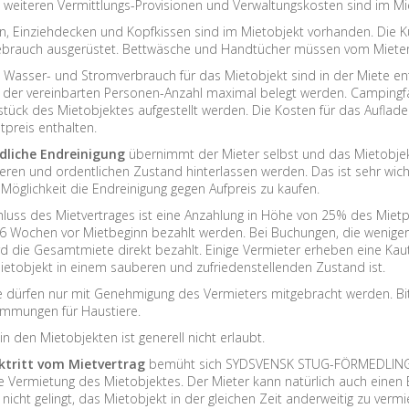
e weiteren Vermittlungs-Provisionen und Verwaltungskosten sind im Mie
en, Einziehdecken und Kopfkissen sind im Mietobjekt vorhanden. Die K
ebrauch ausgerüstet. Bettwäsche und Handtücher müssen vom Mieter
-, Wasser- und Stromverbrauch für das Mietobjekt sind in der Miete en
t der vereinbarten Personen-Anzahl maximal belegt werden. Campingfa
ück des Mietobjektes aufgestellt werden. Die Kosten für das Auflade
tpreis enthalten.
dliche Endreinigung
übernimmt der Mieter selbst und das Mietobjek
ren und ordentlichen Zustand hinterlassen werden. Das ist sehr wicht
 Möglichkeit die Endreinigung gegen Aufpreis zu kaufen.
hluss des Mietvertrages ist eine Anzahlung in Höhe von 25% des Mietpr
6 Wochen vor Mietbeginn bezahlt werden. Bei Buchungen, die weniger
rd die Gesamtmiete direkt bezahlt. Einige Vermieter erheben eine Kauti
etobjekt in einem sauberen und zufriedenstellenden Zustand ist.
re dürfen nur mit Genehmigung des Vermieters mitgebracht werden. Bi
immungen für Haustiere.
in den Mietobjekten ist generell nicht erlaubt.
ktritt vom Mietvertrag
bemüht sich SYDSVENSK STUG-FÖRMEDLING 
e Vermietung des Mietobjektes. Der Mieter kann natürlich auch einen Er
icht gelingt, das Mietobjekt in der gleichen Zeit anderweitig zu verm