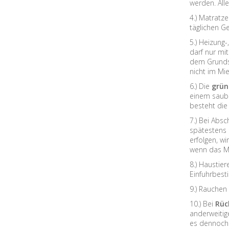
werden. All
4.) Matratz
täglichen G
5.) Heizung
darf nur mi
dem Grundst
nicht im Mie
6.) Die
grün
einem saube
besteht die
7.) Bei Absc
spätestens 
erfolgen, wi
wenn das Mi
8.) Haustie
Einfuhrbest
9.) Rauchen 
10.) Bei
Rüc
anderweitig
es dennoch n