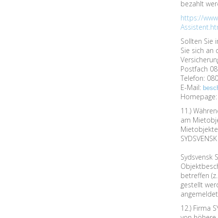
bezahlt wer
https://www
Assistent.h
Sollten Sie
Sie sich an
Versicheru
Postfach 08
Telefon: 08
E-Mail:
besc
Homepage
11.) Während
am Mietobje
Mietobjekt
SYDSVENSK 
Sydsvensk St
Objektbesch
betreffen (
gestellt we
angemeldet 
12.) Firma
von höhere 