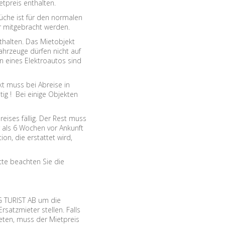
tpreis enthalten.
üche ist für den normalen
 mitgebracht werden.
thalten. Das Mietobjekt
hrzeuge dürfen nicht auf
n eines Elektroautos sind
t muss bei Abreise in
ig ! Bei einige Objekten
eises fällig. Der Rest muss
 als 6 Wochen vor Ankunft
on, die erstattet wird,
tte beachten Sie die
TURIST AB um die
satzmieter stellen. Falls
ieten, muss der Mietpreis