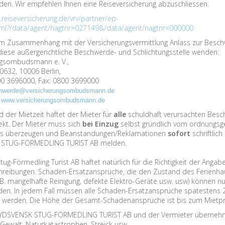
den. Wir empfehlen Ihnen eine Reiseversicherung abzuschliessen.
.reiseversicherung.de/vrv/partner/ep-
tml?/data/agent/hagtnr=027149&/data/agent/nagtnr=000000
 im Zusammenhang mit der Versicherungsvermittlung Anlass zur Besc
 diese außergerichtliche Beschwerde- und Schlichtungsstelle wenden:
ngsombudsmann e. V.,
0632, 10006 Berlin,
00 3696000, Fax: 0800 3699000
hwerde@versicherungsombudsmann.de
:
www.versicherungsombudsmann.de
 der Mietzeit haftet der Mieter für
alle
schuldhaft verursachten Besc
kt. Der Mieter muss sich
bei Einzug
selbst gründlich vom ordnungs
es überzeugen und Beanstandungen/Reklamationen
sofort
schriftlic
STUG-FÖRMEDLING TURIST AB melden.
ug-Förmedling Turist AB haftet natürlich für die Richtigkeit der Angab
reibungen. Schaden-Ersatzansprüche, die den Zustand des Ferienha
z.B. mangelhafte Reinigung, defekte Elektro-Geräte usw. usw) können n
rden. In jedem Fall müssen alle Schaden-Ersatzansprüche spätestens
werden. Die Höhe der Gesamt-Schadenansprüche ist bis zum Mietpre
 SYDSVENSK STUG-FÖRMEDLING TURIST AB und der Vermieter übernehme
Gewalt, Naturkatastrophen, Streick usw.