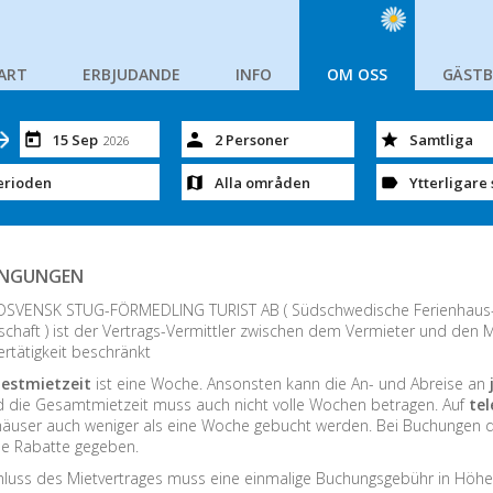
ART
ERBJUDANDE
INFO
OM OSS
GÄST
15 Sep
2 Personer
Samtliga
2026
erioden
Alla områden
Ytterligare 
INGUNGEN
YDSVENSK STUG-FÖRMEDLING TURIST AB ( Südschwedische Ferienhaus-V
schaft ) ist der Vertrags-Vermittler zwischen dem Vermieter und den Mi
ertätigkeit beschränkt
estmietzeit
ist eine Woche. Ansonsten kann die An- und Abreise an
d die Gesamtmietzeit muss auch nicht volle Wochen betragen. Auf
te
nhäuser auch weniger als eine Woche gebucht werden. Bei Buchungen di
e Rabatte gegeben.
chluss des Mietvertrages muss eine einmalige Buchungsgebühr in Höhe 