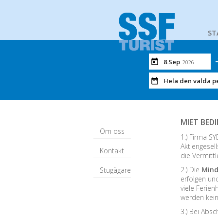
ST
8 Sep
2026
Hela den valda p
MIET BED
Om oss
1.) Firma S
Aktiengesell
Kontakt
die Vermittl
2.) Die
Mind
Stugägare
erfolgen un
viele Ferie
werden kein
3.) Bei Abs