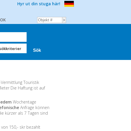
Hyr ut din stuga här!
BOK
sökkriterier
ermittlung Touristik
eter Die Haftung ist auf
jedem
Wochentage
lefonische
Anfrage können
e kürzer als 7 Tagen sind
von 150,- skr bezahlt