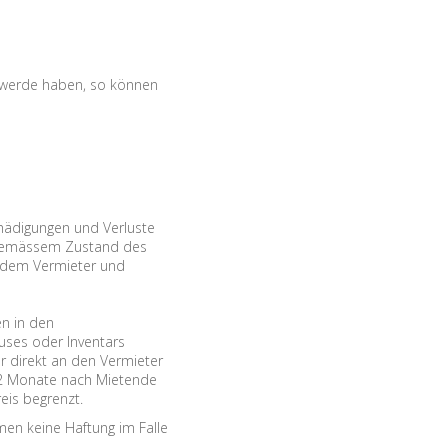
hwerde haben, so können
hädigungen und Verluste
gemässem Zustand des
h dem Vermieter und
en in den
uses oder Inventars
ur direkt an den Vermieter
 2 Monate nach Mietende
is begrenzt.
n keine Haftung im Falle