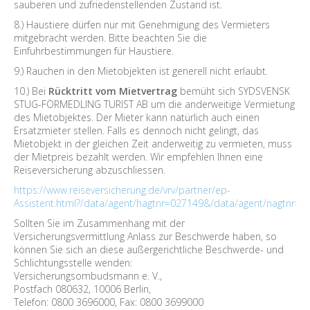
sauberen und zufriedenstellenden Zustand ist.
8.) Haustiere dürfen nur mit Genehmigung des Vermieters
mitgebracht werden. Bitte beachten Sie die
Einfuhrbestimmungen für Haustiere.
9.) Rauchen in den Mietobjekten ist generell nicht erlaubt.
10.) Bei
Rücktritt vom Mietvertrag
bemüht sich SYDSVENSK
STUG-FÖRMEDLING TURIST AB um die anderweitige Vermietung
des Mietobjektes. Der Mieter kann natürlich auch einen
Ersatzmieter stellen. Falls es dennoch nicht gelingt, das
Mietobjekt in der gleichen Zeit anderweitig zu vermieten, muss
der Mietpreis bezahlt werden. Wir empfehlen Ihnen eine
Reiseversicherung abzuschliessen.
https://www.reiseversicherung.de/vrv/partner/ep-
Assistent.html?/data/agent/hagtnr=027149&/data/agent/nagtnr=0
Sollten Sie im Zusammenhang mit der
Versicherungsvermittlung Anlass zur Beschwerde haben, so
können Sie sich an diese außergerichtliche Beschwerde- und
Schlichtungsstelle wenden:
Versicherungsombudsmann e. V.,
Postfach 080632, 10006 Berlin,
Telefon: 0800 3696000, Fax: 0800 3699000