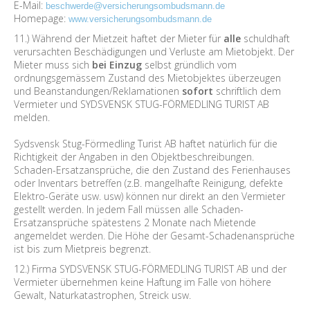
E-Mail:
beschwerde@versicherungsombudsmann.de
Homepage:
www.versicherungsombudsmann.de
11.) Während der Mietzeit haftet der Mieter für
alle
schuldhaft
verursachten Beschädigungen und Verluste am Mietobjekt. Der
Mieter muss sich
bei Einzug
selbst gründlich vom
ordnungsgemässem Zustand des Mietobjektes überzeugen
und Beanstandungen/Reklamationen
sofort
schriftlich dem
Vermieter und SYDSVENSK STUG-FÖRMEDLING TURIST AB
melden.
Sydsvensk Stug-Förmedling Turist AB haftet natürlich für die
Richtigkeit der Angaben in den Objektbeschreibungen.
Schaden-Ersatzansprüche, die den Zustand des Ferienhauses
oder Inventars betreffen (z.B. mangelhafte Reinigung, defekte
Elektro-Geräte usw. usw) können nur direkt an den Vermieter
gestellt werden. In jedem Fall müssen alle Schaden-
Ersatzansprüche spätestens 2 Monate nach Mietende
angemeldet werden. Die Höhe der Gesamt-Schadenansprüche
ist bis zum Mietpreis begrenzt.
12.) Firma SYDSVENSK STUG-FÖRMEDLING TURIST AB und der
Vermieter übernehmen keine Haftung im Falle von höhere
Gewalt, Naturkatastrophen, Streick usw.