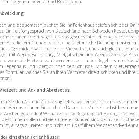
rn mit eigenem Seeufer und Boot haben.
Abwicklung
:
ten und bequemsten buchen Sie Ihr Ferienhaus telefonisch oder Online
s. Ein Telefongespräch von Deutschland nach Schweden kostet übrige
 können Ihnen sofort sagen, ob das gewünschte Ferienhaus noch frei is
hen. Aus diesem Grunde dauert eine telefonische Buchung meistens nic
Buchung schicken wir Ihnen einen Mietvertrag und auch gleich alle and
agen mit Wegebeschreibung, Mietgutschein und Wegeskizze usw. Aus 
 und wann die Miete bezahlt werden muss. In der Regel erwartet Sie 
im Ferienhaus und übergibt Ihnen den Schlüssel. Mit dem Mietvertrag s
es Formular, welches Sie an Ihren Vermieter direkt schicken und Ihre 
nnen!!!
Mietzeit und An- und Abreisetag
:
nen Sie den An- und Abreisetag selbst wählen, es ist kein bestimmter
ben! Bei uns können Sie auch die Dauer der Mietzeit selbst bestimmen
le Wochen gebunden! Wir haben diese Regelung seit vielen Jahren weil w
b bestimmen sollen und viele unserer Kunden sind damit sehr zufrie
 ist, alltags zu reisen und nicht am überfülltem Wochenendverkehr a
 der einzelnen Ferienhäuser
: