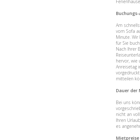
Ferienhäuse
Buchungs-
Am schnells
vom Sofa au
Minute. Wir
für Sie buc
Nach Ihrer 
Reiseunterl
hervor, wie
Anreisetag 
vorgedruckt
mitteilen kö
Dauer der 
Bei uns kön
vorgeschrie
nicht an vol
Ihren Urlau
es angenehm
Mietpreise