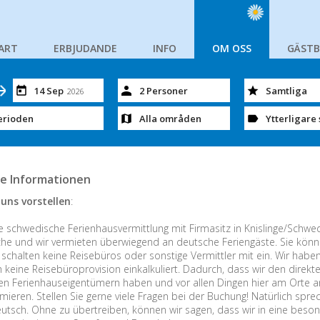
ART
ERBJUDANDE
INFO
OM OSS
GÄST
14 Sep
2 Personer
Samtliga
2026
erioden
Alla områden
Ytterligare 
e Informationen
uns vorstellen
:
e schwedische Ferienhausvermittlung mit Firmasitz in Knislinge/Schwede
che und wir vermieten überwiegend an deutsche Feriengäste. Sie könne
 schalten keine Reisebüros oder sonstige Vermittler mit ein. Wir habe
h keine Reisebüroprovision einkalkuliert. Dadurch, dass wir den direk
n Ferienhauseigentümern haben und vor allen Dingen hier am Orte an
rmieren. Stellen Sie gerne viele Fragen bei der Buchung! Natürlich sprec
eutsch. Ohne zu übertreiben, können wir sagen, dass wir in eine beso