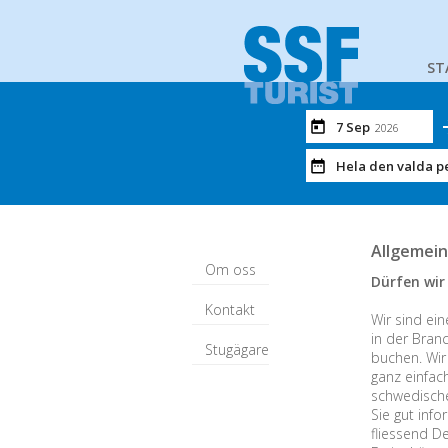
ST
7 Sep
2026
Hela den valda p
Allgemein
Om oss
Dürfen wir 
Kontakt
Wir sind ein
in der Bran
Stugägare
buchen. Wir
ganz einfac
schwedische
Sie gut info
fliessend D