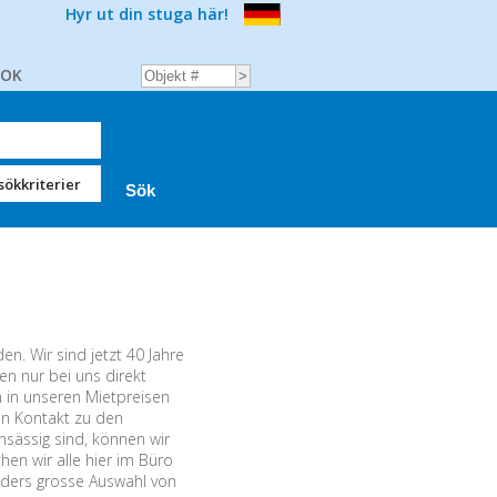
Hyr ut din stuga här!
BOK
sökkriterier
n. Wir sind jetzt 40 Jahre
n nur bei uns direkt
n in unseren Mietpreisen
ten Kontakt zu den
sässig sind, können wir
hen wir alle hier im Büro
nders grosse Auswahl von