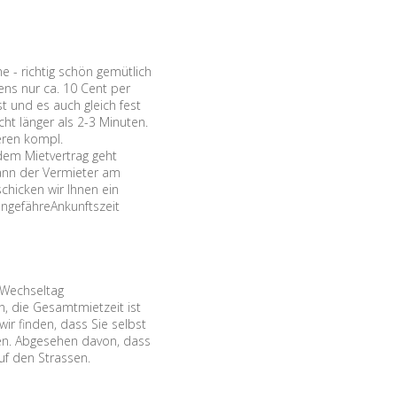
 - richtig schön gemütlich
ns nur ca. 10 Cent per
t und es auch gleich fest
ht länger als 2-3 Minuten.
eren kompl.
dem Mietvertrag geht
dann der Vermieter am
chicken wir Ihnen ein
ungefähreAnkunftszeit
 Wechseltag
, die Gesamtmietzeit ist
ir finden, dass Sie selbst
den. Abgesehen davon, dass
uf den Strassen.