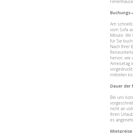
Ferienhäuse
Buchungs-
Am schnells
vom Sofa au
Minute. Wir
für Sie buc
Nach Ihrer 
Reiseunterl
hervor, wie
Anreisetag 
vorgedruckt
mitteilen kö
Dauer der 
Bei uns kön
vorgeschrie
nicht an vol
Ihren Urlau
es angenehm
Mietpreise