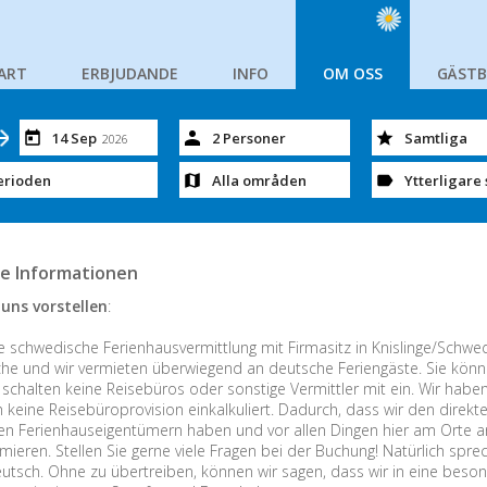
ART
ERBJUDANDE
INFO
OM OSS
GÄST
14 Sep
2 Personer
Samtliga
2026
erioden
Alla områden
Ytterligare 
e Informationen
uns vorstellen
:
e schwedische Ferienhausvermittlung mit Firmasitz in Knislinge/Schwede
che und wir vermieten überwiegend an deutsche Feriengäste. Sie könne
 schalten keine Reisebüros oder sonstige Vermittler mit ein. Wir habe
h keine Reisebüroprovision einkalkuliert. Dadurch, dass wir den direk
n Ferienhauseigentümern haben und vor allen Dingen hier am Orte an
rmieren. Stellen Sie gerne viele Fragen bei der Buchung! Natürlich sprec
eutsch. Ohne zu übertreiben, können wir sagen, dass wir in eine beso