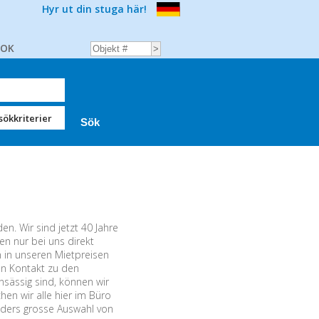
Hyr ut din stuga här!
BOK
sökkriterier
n. Wir sind jetzt 40 Jahre
n nur bei uns direkt
n in unseren Mietpreisen
ten Kontakt zu den
sässig sind, können wir
hen wir alle hier im Büro
nders grosse Auswahl von