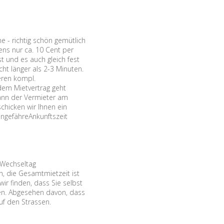
 - richtig schön gemütlich
ns nur ca. 10 Cent per
t und es auch gleich fest
ht länger als 2-3 Minuten.
eren kompl.
dem Mietvertrag geht
dann der Vermieter am
chicken wir Ihnen ein
ungefähreAnkunftszeit
 Wechseltag
, die Gesamtmietzeit ist
ir finden, dass Sie selbst
den. Abgesehen davon, dass
uf den Strassen.