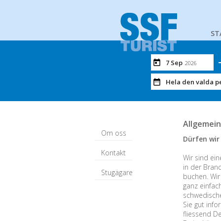
ST
7 Sep
2026
Hela den valda p
Allgemein
Om oss
Dürfen wir 
Kontakt
Wir sind ein
in der Bran
Stugägare
buchen. Wir
ganz einfac
schwedische
Sie gut info
fliessend D