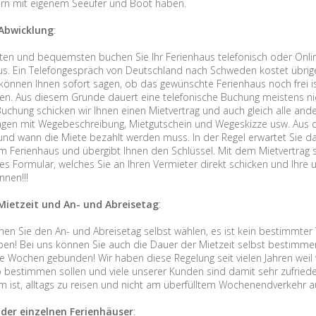
rn mit eigenem Seeufer und Boot haben.
Abwicklung
:
ten und bequemsten buchen Sie Ihr Ferienhaus telefonisch oder Online
s. Ein Telefongespräch von Deutschland nach Schweden kostet übrige
 können Ihnen sofort sagen, ob das gewünschte Ferienhaus noch frei is
hen. Aus diesem Grunde dauert eine telefonische Buchung meistens nic
Buchung schicken wir Ihnen einen Mietvertrag und auch gleich alle and
agen mit Wegebeschreibung, Mietgutschein und Wegeskizze usw. Aus 
 und wann die Miete bezahlt werden muss. In der Regel erwartet Sie 
im Ferienhaus und übergibt Ihnen den Schlüssel. Mit dem Mietvertrag s
es Formular, welches Sie an Ihren Vermieter direkt schicken und Ihre 
nnen!!!
Mietzeit und An- und Abreisetag
:
nen Sie den An- und Abreisetag selbst wählen, es ist kein bestimmter
ben! Bei uns können Sie auch die Dauer der Mietzeit selbst bestimmen
le Wochen gebunden! Wir haben diese Regelung seit vielen Jahren weil w
b bestimmen sollen und viele unserer Kunden sind damit sehr zufrie
 ist, alltags zu reisen und nicht am überfülltem Wochenendverkehr a
 der einzelnen Ferienhäuser
: