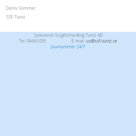
Denni Sommer
SSF-Turist
Sydsvensk Stugförmedling Turist AB
Tel. 04461035
E-mail:
so@ssf-turist.se
Journummer 24/7