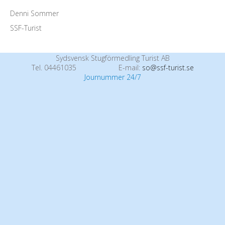
Denni Sommer
SSF-Turist
Sydsvensk Stugförmedling Turist AB
Tel. 04461035
E-mail:
so@ssf-turist.se
Journummer 24/7