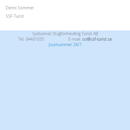
Denni Sommer
SSF-Turist
Sydsvensk Stugförmedling Turist AB
Tel. 04461035
E-mail:
so@ssf-turist.se
Journummer 24/7