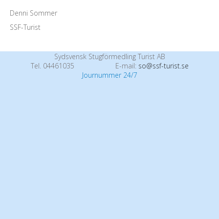
Denni Sommer
SSF-Turist
Sydsvensk Stugförmedling Turist AB
Tel. 04461035
E-mail:
so@ssf-turist.se
Journummer 24/7