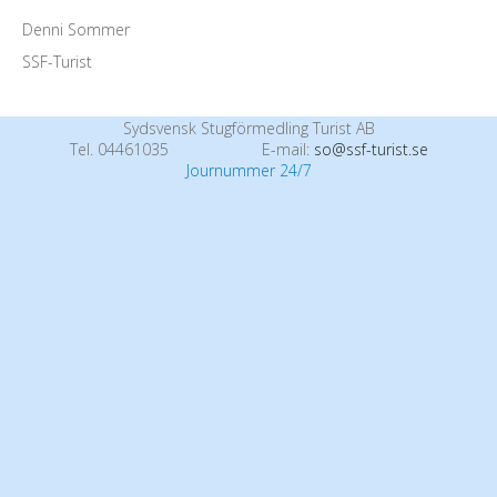
Denni Sommer
SSF-Turist
Sydsvensk Stugförmedling Turist AB
Tel. 04461035
E-mail:
so@ssf-turist.se
Journummer 24/7