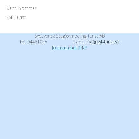
Denni Sommer
SSF-Turist
Sydsvensk Stugförmedling Turist AB
Tel. 04461035
E-mail:
so@ssf-turist.se
Journummer 24/7