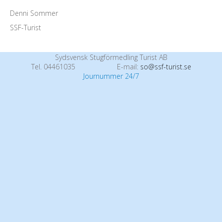
Denni Sommer
SSF-Turist
Sydsvensk Stugförmedling Turist AB
Tel. 04461035
E-mail:
so@ssf-turist.se
Journummer 24/7