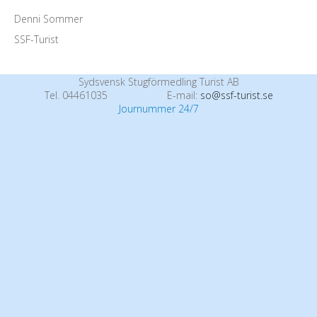
Denni Sommer
SSF-Turist
Sydsvensk Stugförmedling Turist AB
Tel. 04461035
E-mail:
so@ssf-turist.se
Journummer 24/7