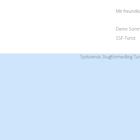
Mit freundl
Denni Som
SSF-Turist
Sydsvensk Stugförmedling Tur