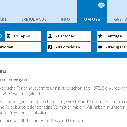
ART
ERBJUDANDE
INFO
OM OSS
GÄST
14 Sep
2 Personer
Samtliga
2026
erioden
Alla områden
Ytterligare 
uns
ter Feriengast,
edische Ferienhausvermittlung gibt es schon seit 1978. Sie wurde vo
t 2002 von mir geführt.
en überwiegend an deutschsprachige Gäste, und Sie können nur bei un
ine Reisebüros oder sonstige Vermittler mit ein. Wir haben in unseren
üro-Provision einkalkuliert.
rechen wir alle hier im Büro fliessend Deutsch.