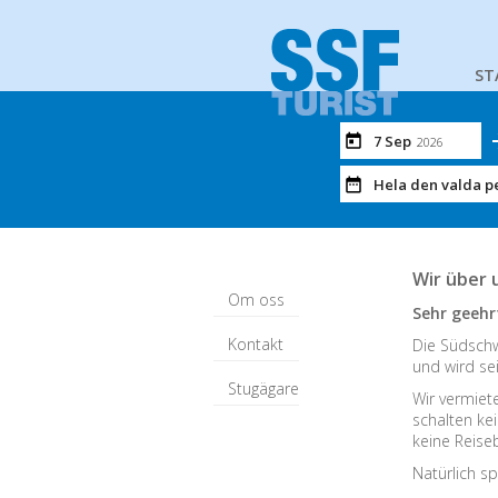
ST
7 Sep
2026
Hela den valda p
Wir über 
Om oss
Sehr geehr
Kontakt
Die Südschw
und wird sei
Stugägare
Wir vermiet
schalten ke
keine Reiseb
Natürlich sp