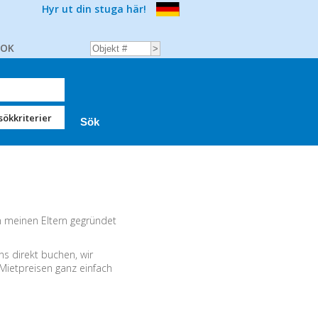
Hyr ut din stuga här!
BOK
sökkriterier
n meinen Eltern gegründet
s direkt buchen, wir
 Mietpreisen ganz einfach