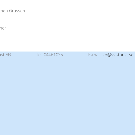
ichen Grüssen
mer
ist AB
Tel. 04461035
E-mail:
so@ssf-turist.se