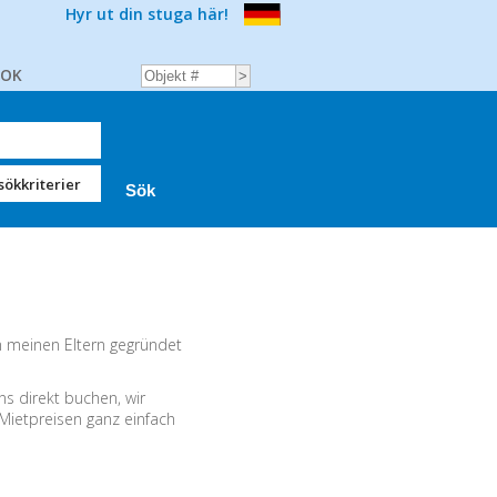
Hyr ut din stuga här!
BOK
sökkriterier
n meinen Eltern gegründet
s direkt buchen, wir
 Mietpreisen ganz einfach