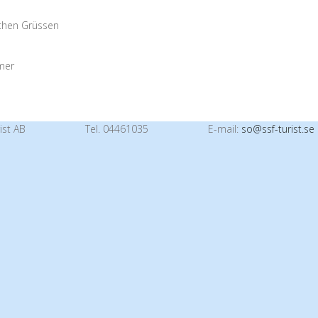
ichen Grüssen
mer
ist AB
Tel. 04461035
E-mail:
so@ssf-turist.se