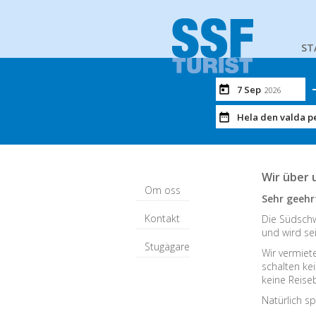
ST
7 Sep
2026
Hela den valda p
Wir über 
Om oss
Sehr geehr
Kontakt
Die Südschw
und wird sei
Stugägare
Wir vermiet
schalten ke
keine Reiseb
Natürlich sp