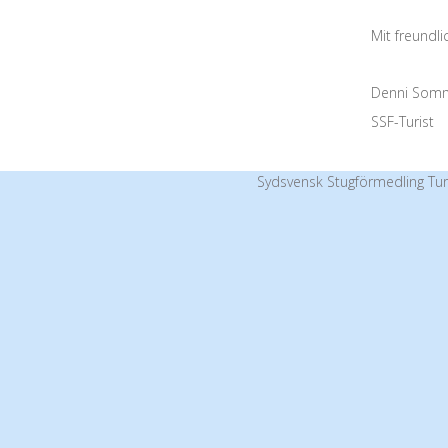
Mit freundl
Denni Som
SSF-Turist
Sydsvensk Stugförmedling Tur