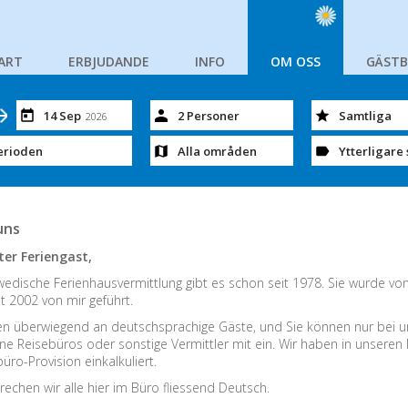
ART
ERBJUDANDE
INFO
OM OSS
GÄST
14 Sep
2 Personer
Samtliga
2026
erioden
Alla områden
Ytterligare 
uns
ter Feriengast,
edische Ferienhausvermittlung gibt es schon seit 1978. Sie wurde vo
t 2002 von mir geführt.
en überwiegend an deutschsprachige Gäste, und Sie können nur bei un
ine Reisebüros oder sonstige Vermittler mit ein. Wir haben in unseren
üro-Provision einkalkuliert.
rechen wir alle hier im Büro fliessend Deutsch.