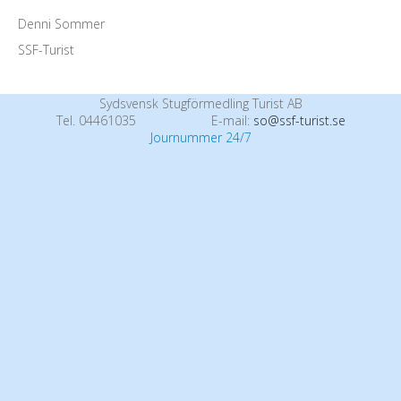
Denni Sommer
SSF-Turist
Sydsvensk Stugförmedling Turist AB
Tel. 04461035
E-mail:
so@ssf-turist.se
Journummer 24/7