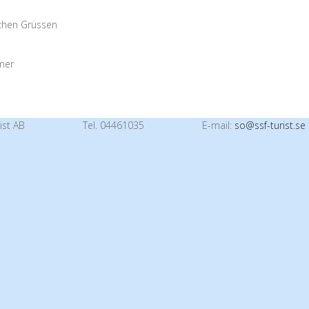
ichen Grüssen
mer
ist AB
Tel. 04461035
E-mail:
so@ssf-turist.se