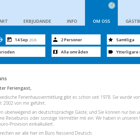
ART
ERBJUDANDE
INFO
OM OSS
GÄST
14 Sep
2 Personer
Samtliga
2026
erioden
Alla områden
Ytterligare 
uns
ter Feriengast,
edische Ferienhausvermittlung gibt es schon seit 1978. Sie wurde vo
t 2002 von mir geführt.
en überwiegend an deutschsprachige Gäste, und Sie können nur bei un
ine Reisebüros oder sonstige Vermittler mit ein. Wir haben in unseren
üro-Provision einkalkuliert.
rechen wir alle hier im Büro fliessend Deutsch.