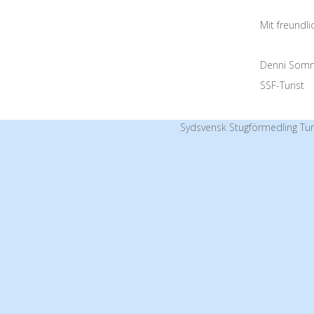
Mit freundl
Denni Som
SSF-Turist
Sydsvensk Stugförmedling Tur