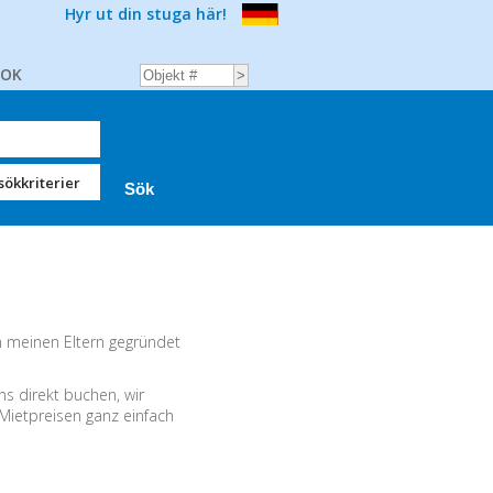
Hyr ut din stuga här!
BOK
sökkriterier
n meinen Eltern gegründet
s direkt buchen, wir
 Mietpreisen ganz einfach