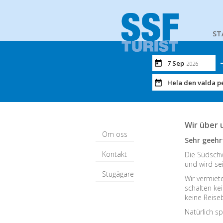
ST
7 Sep
2026
Hela den valda p
Wir über 
Om oss
Sehr geehr
Kontakt
Die Südschw
und wird sei
Stugägare
Wir vermiet
schalten ke
keine Reiseb
Natürlich sp