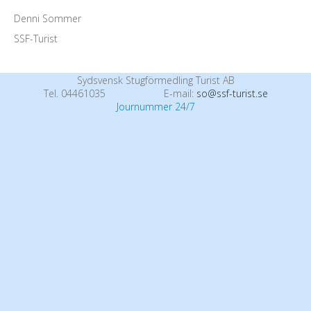
Denni Sommer
SSF-Turist
Sydsvensk Stugförmedling Turist AB
Tel. 04461035
E-mail:
so@ssf-turist.se
Journummer 24/7