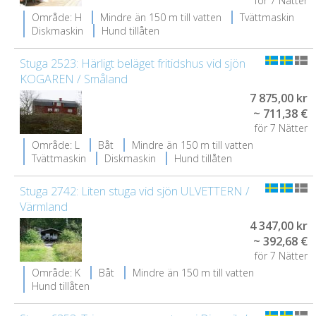
för 7 Nätter
Område: H
Mindre än 150 m till vatten
Tvättmaskin
Diskmaskin
Hund tillåten
Stuga 2523: Härligt beläget fritidshus vid sjön
KOGAREN / Småland
7 875,00 kr
~ 711,38 €
för 7 Nätter
Område: L
Båt
Mindre än 150 m till vatten
Tvättmaskin
Diskmaskin
Hund tillåten
Stuga 2742: Liten stuga vid sjön ULVETTERN /
Värmland
4 347,00 kr
~ 392,68 €
för 7 Nätter
Område: K
Båt
Mindre än 150 m till vatten
Hund tillåten