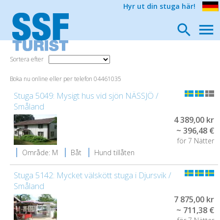
Hyr ut din stuga här!
Sortera efter
Boka nu online eller per telefon 04461035
Stuga 5049: Mysigt hus vid sjön NÄSSJÖ /
Småland
4 389,00 kr
~ 396,48 €
för 7 Nätter
Område: M
Båt
Hund tillåten
Stuga 5142: Mycket välskött stuga i Djursvik /
Småland
7 875,00 kr
~ 711,38 €