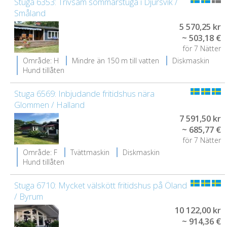
Stuga 6353: Trivsam sommarstuga i Djursvik /
Småland
5 570,25 kr
~ 503,18 €
för 7 Nätter
Område: H
Mindre än 150 m till vatten
Diskmaskin
Hund tillåten
Stuga 6569: Inbjudande fritidshus nära
Glommen / Halland
7 591,50 kr
~ 685,77 €
för 7 Nätter
Område: F
Tvättmaskin
Diskmaskin
Hund tillåten
Stuga 6710: Mycket välskött fritidshus på Öland
/ Byrum
10 122,00 kr
~ 914,36 €