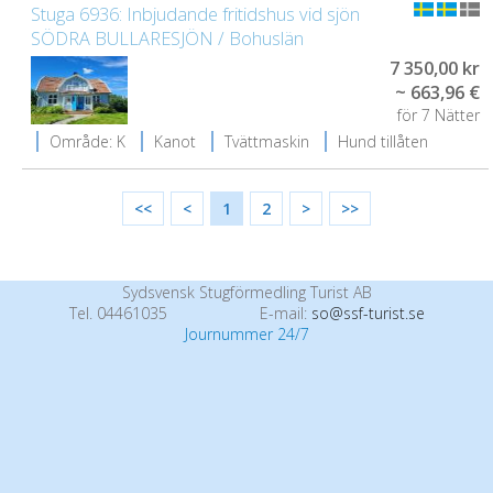
Stuga 6936: Inbjudande fritidshus vid sjön
SÖDRA BULLARESJÖN / Bohuslän
7 350,00 kr
~ 663,96 €
för 7 Nätter
Område: K
Kanot
Tvättmaskin
Hund tillåten
<<
<
1
2
>
>>
Sydsvensk Stugförmedling Turist AB
Tel. 04461035
E-mail:
so@ssf-turist.se
Journummer 24/7