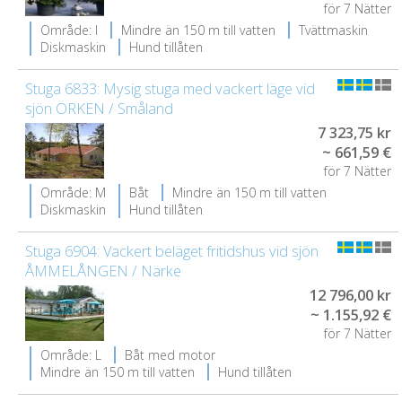
för 7 Nätter
Område: I
Mindre än 150 m till vatten
Tvättmaskin
Diskmaskin
Hund tillåten
Stuga 6833: Mysig stuga med vackert läge vid
sjön ÖRKEN / Småland
7 323,75 kr
~ 661,59 €
för 7 Nätter
Område: M
Båt
Mindre än 150 m till vatten
Diskmaskin
Hund tillåten
Stuga 6904: Vackert beläget fritidshus vid sjön
ÅMMELÅNGEN / Närke
12 796,00 kr
~ 1.155,92 €
för 7 Nätter
Område: L
Båt med motor
Mindre än 150 m till vatten
Hund tillåten