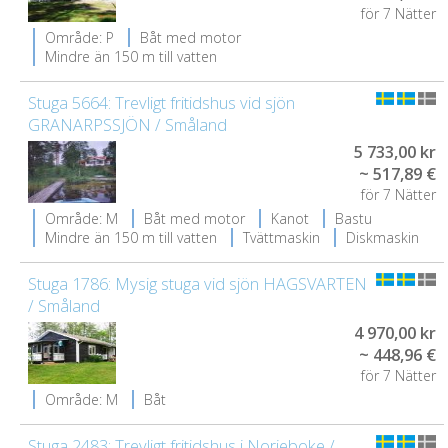
för 7 Nätter
Område: P
Båt med motor
Mindre än 150 m till vatten
Stuga 5664: Trevligt fritidshus vid sjön
GRANARPSSJÖN / Småland
5 733,00 kr
~ 517,89 €
för 7 Nätter
Område: M
Båt med motor
Kanot
Bastu
Mindre än 150 m till vatten
Tvättmaskin
Diskmaskin
Stuga 1786: Mysig stuga vid sjön HAGSVARTEN
/ Småland
4 970,00 kr
~ 448,96 €
för 7 Nätter
Område: M
Båt
Stuga 2483: Trevligt fritidshus i Norjeboke /