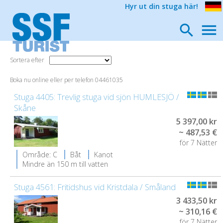
Hyr ut din stuga här!
Sortera efter
Boka nu online eller per telefon 04461035
Stuga 4405: Trevlig stuga vid sjön HUMLESJÖ /
Skåne
5 397,00 kr
~ 487,53 €
för 7 Nätter
Område: C
Båt
Kanot
Mindre än 150 m till vatten
Stuga 4561: Fritidshus vid Kristdala / Småland
3 433,50 kr
~ 310,16 €
för 7 Nätter