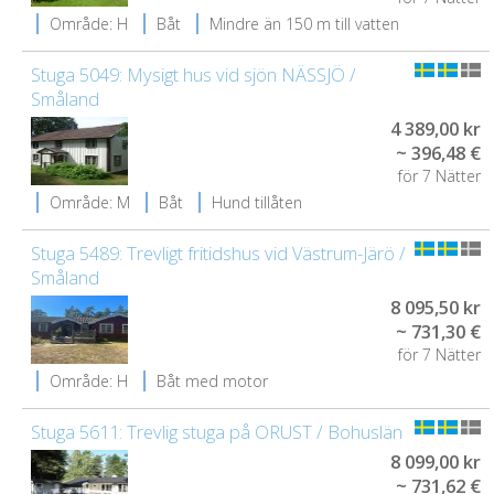
Område: H
Båt
Mindre än 150 m till vatten
Stuga 5049: Mysigt hus vid sjön NÄSSJÖ /
Småland
4 389,00 kr
~ 396,48 €
för 7 Nätter
Område: M
Båt
Hund tillåten
Stuga 5489: Trevligt fritidshus vid Västrum-Järö /
Småland
8 095,50 kr
~ 731,30 €
för 7 Nätter
Område: H
Båt med motor
Stuga 5611: Trevlig stuga på ORUST / Bohuslän
8 099,00 kr
~ 731,62 €