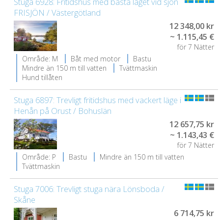
Stuga 6928: Fritidshus med bästa läget vid sjön
FRISJÖN / Västergötland
12 348,00 kr
~ 1.115,45 €
för 7 Nätter
Område: M
Båt med motor
Bastu
Mindre än 150 m till vatten
Tvättmaskin
Hund tillåten
Stuga 6897: Trevligt fritidshus med vackert läge i
Henån på Orust / Bohuslän
12 657,75 kr
~ 1.143,43 €
för 7 Nätter
Område: P
Bastu
Mindre än 150 m till vatten
Tvättmaskin
Stuga 7006: Trevligt stuga nära Lönsboda /
Skåne
6 714,75 kr