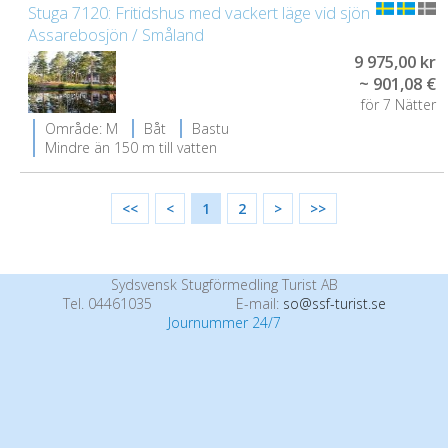
Stuga 7120: Fritidshus med vackert läge vid sjön
Assarebosjön / Småland
9 975,00 kr
~ 901,08 €
för 7 Nätter
Område: M
Båt
Bastu
Mindre än 150 m till vatten
<<
<
1
2
>
>>
Sydsvensk Stugförmedling Turist AB
Tel. 04461035
E-mail:
so@ssf-turist.se
Journummer 24/7