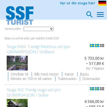
Hyr ut din stuga här!
Sortera efter
Boka nu online eller per telefon 04461035
Stuga 5664: Trevligt fritidshus vid sjön
GRANARPSSJÖN / Småland
5 733,00 kr
~ 517,89 €
för 7 Nätter
Område: M
Båt med motor
Kanot
Bastu
Mindre än 150 m till vatten
Tvättmaskin
Diskmaskin
Stuga 362: Trevlig stuga vid sjön
SJÖBERGASJÖN / Skåne
6 566,00 kr
~ 593,13 €