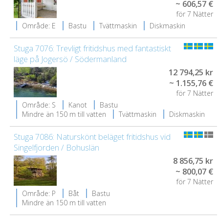
~ 606,57 €
för 7 Nätter
Område: E
Bastu
Tvättmaskin
Diskmaskin
Stuga 7076: Trevligt fritidshus med fantastiskt
läge på Jogersö / Södermanland
12 794,25 kr
~ 1.155,76 €
för 7 Nätter
Område: S
Kanot
Bastu
Mindre än 150 m till vatten
Tvättmaskin
Diskmaskin
Stuga 7086: Naturskönt beläget fritidshus vid
Singelfjorden / Bohuslän
8 856,75 kr
~ 800,07 €
för 7 Nätter
Område: P
Båt
Bastu
Mindre än 150 m till vatten