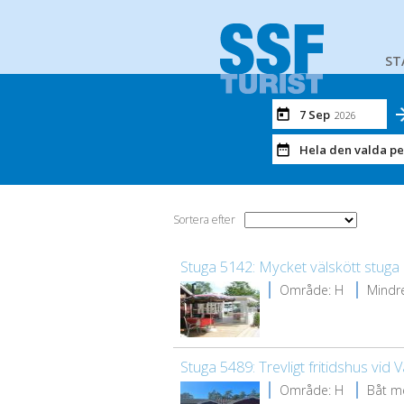
ST
7 Sep
2026
Hela den valda p
Sortera efter
Stuga 5142: Mycket välskött stuga 
Område: H
Mindre
Stuga 5489: Trevligt fritidshus vid
Område: H
Båt m