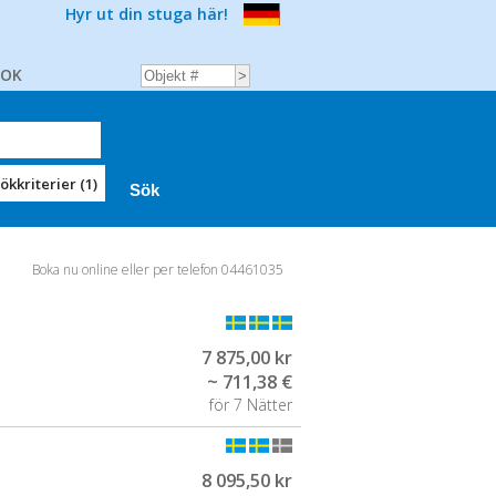
Hyr ut din stuga här!
BOK
ökkriterier (1)
Boka nu online eller per telefon 04461035
7 875,00 kr
~ 711,38 €
för 7 Nätter
8 095,50 kr