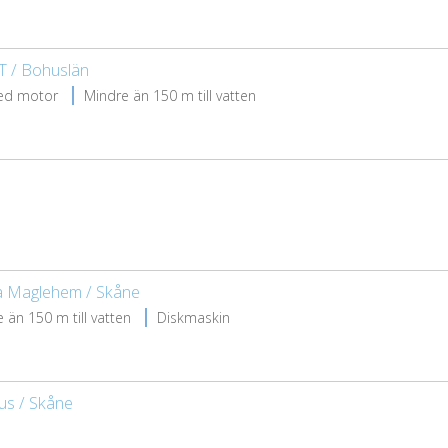
T / Bohuslän
ed motor
Mindre än 150 m till vatten
ra Maglehem / Skåne
 än 150 m till vatten
Diskmaskin
hus / Skåne