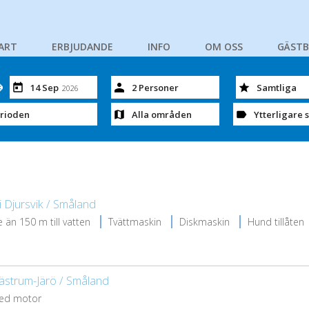
ART
ERBJUDANDE
INFO
OM OSS
GÄST
14 Sep
2 Personer
Samtliga
2026
erioden
Alla områden
Ytterligare s
i Djursvik / Småland
 än 150 m till vatten
Tvättmaskin
Diskmaskin
Hund tillåten
 Västrum-Järö / Småland
ed motor