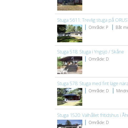
Stuga 5611: Trevlig stuga på ORUS
Område: P
Båt m
Stuga 518: Stuga i Yngsjö / Skåne
Område: D
Stuga 578: Stuga med fint läge nä
Område: D
Mindre
Stuga 1520: Välhållet fritidshus i Å
Område: D