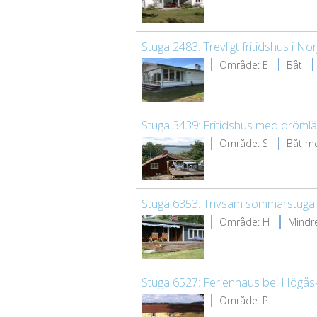
Stuga 2483: Trevligt fritidshus i No
Område: E
Båt
Stuga 3439: Fritidshus med dröml
Område: S
Båt m
Stuga 6353: Trivsam sommarstuga i
Område: H
Mindre
Stuga 6527: Ferienhaus bei Högås
Område: P