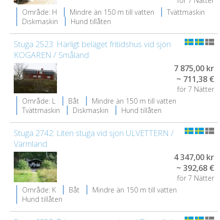
för 7 Nätter
Område: H
Mindre än 150 m till vatten
Tvättmaskin
Diskmaskin
Hund tillåten
Stuga 2523: Härligt beläget fritidshus vid sjön
KOGAREN / Småland
7 875,00 kr
~ 711,38 €
för 7 Nätter
Område: L
Båt
Mindre än 150 m till vatten
Tvättmaskin
Diskmaskin
Hund tillåten
Stuga 2742: Liten stuga vid sjön ULVETTERN /
Värmland
4 347,00 kr
~ 392,68 €
för 7 Nätter
Område: K
Båt
Mindre än 150 m till vatten
Hund tillåten