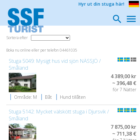
Hyr ut din stuga här!
Sortera efter
Boka nu online eller per telefon 04461035
Stuga 5049: Mysigt hus vid sjön NÄSSJÖ /
Småland
4 389,00 kr
~ 396,48 €
för 7 Nätter
Område: M
Båt
Hund tillåten
Stuga 5142: Mycket välskött stuga i Djursvik /
Småland
7 875,00 kr
~ 711,38 €