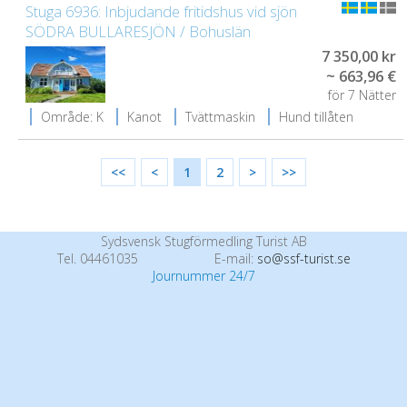
Stuga 6936: Inbjudande fritidshus vid sjön
SÖDRA BULLARESJÖN / Bohuslän
7 350,00 kr
~ 663,96 €
för 7 Nätter
Område: K
Kanot
Tvättmaskin
Hund tillåten
<<
<
1
2
>
>>
Sydsvensk Stugförmedling Turist AB
Tel. 04461035
E-mail:
so@ssf-turist.se
Journummer 24/7