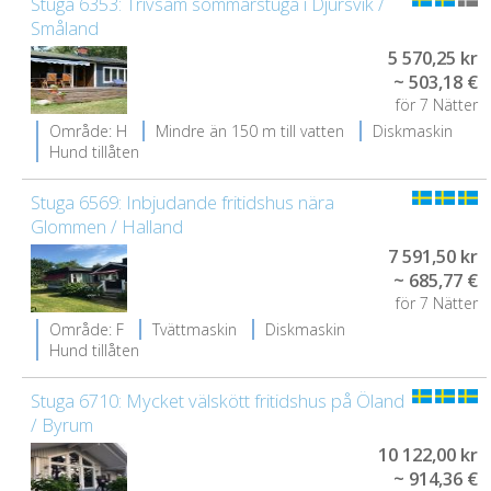
Stuga 6353: Trivsam sommarstuga i Djursvik /
Småland
5 570,25 kr
~ 503,18 €
för 7 Nätter
Område: H
Mindre än 150 m till vatten
Diskmaskin
Hund tillåten
Stuga 6569: Inbjudande fritidshus nära
Glommen / Halland
7 591,50 kr
~ 685,77 €
för 7 Nätter
Område: F
Tvättmaskin
Diskmaskin
Hund tillåten
Stuga 6710: Mycket välskött fritidshus på Öland
/ Byrum
10 122,00 kr
~ 914,36 €