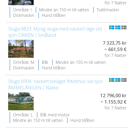
för 7 Nätter
Område: I
Mindre än 150 m till vatten
Tvättmaskin
Diskmaskin
Hund tillåten
Stuga 6833: Mysig stuga med vackert läge vid
sjön ÖRKEN / Småland
7 323,75 kr
~ 661,59 €
för 7 Nätter
Område: M
Båt
Mindre än 150 m till vatten
Diskmaskin
Hund tillåten
Stuga 6904: Vackert beläget fritidshus vid sjön
ÅMMELÅNGEN / Närke
12 796,00 kr
~ 1.155,92 €
för 7 Nätter
Område: L
Båt med motor
Mindre än 150 m till vatten
Hund tillåten