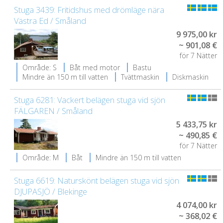
Stuga 3439: Fritidshus med drömläge nära
Västra Ed / Småland
9 975,00 kr
~ 901,08 €
för 7 Nätter
Område: S
Båt med motor
Bastu
Mindre än 150 m till vatten
Tvättmaskin
Diskmaskin
Stuga 6281: Vackert belägen stuga vid sjön
FÄLGAREN / Småland
5 433,75 kr
~ 490,85 €
för 7 Nätter
Område: M
Båt
Mindre än 150 m till vatten
Stuga 6619: Naturskönt belägen stuga vid sjön
DJUPASJÖ / Blekinge
4 074,00 kr
~ 368,02 €