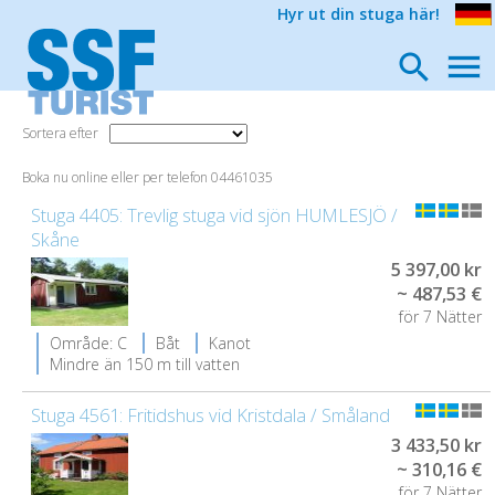
Hyr ut din stuga här!
Sortera efter
Boka nu online eller per telefon 04461035
Stuga 4405: Trevlig stuga vid sjön HUMLESJÖ /
Skåne
5 397,00 kr
~ 487,53 €
för 7 Nätter
Område: C
Båt
Kanot
Mindre än 150 m till vatten
Stuga 4561: Fritidshus vid Kristdala / Småland
3 433,50 kr
~ 310,16 €
för 7 Nätter