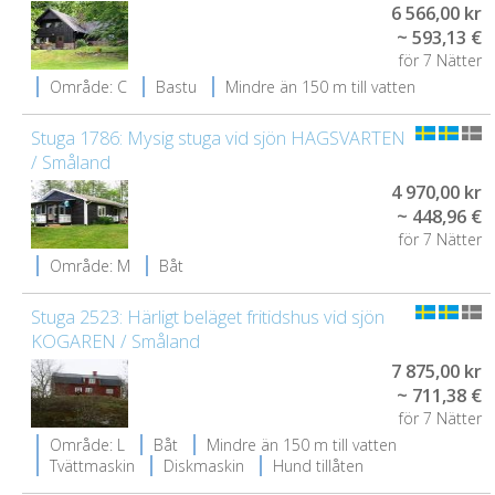
6 566,00 kr
~ 593,13 €
för 7 Nätter
Område: C
Bastu
Mindre än 150 m till vatten
Stuga 1786: Mysig stuga vid sjön HAGSVARTEN
/ Småland
4 970,00 kr
~ 448,96 €
för 7 Nätter
Område: M
Båt
Stuga 2523: Härligt beläget fritidshus vid sjön
KOGAREN / Småland
7 875,00 kr
~ 711,38 €
för 7 Nätter
Område: L
Båt
Mindre än 150 m till vatten
Tvättmaskin
Diskmaskin
Hund tillåten