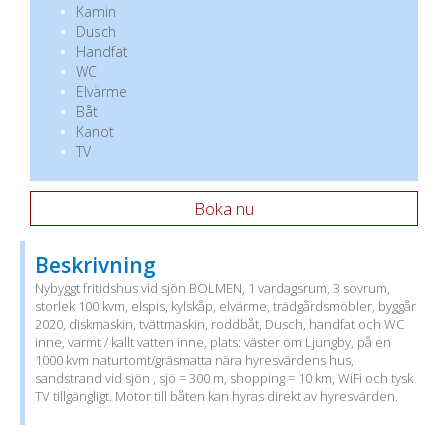
Kamin
Dusch
Handfat
WC
Elvärme
Båt
Kanot
TV
Boka nu
Beskrivning
Nybyggt fritidshus vid sjön BOLMEN, 1 vardagsrum, 3 sovrum,
storlek 100 kvm, elspis, kylskåp, elvärme, trädgårdsmöbler, byggår
2020, diskmaskin, tvättmaskin, roddbåt, Dusch, handfat och WC
inne, varmt / kallt vatten inne, plats: väster om Ljungby, på en
1000 kvm naturtomt/gräsmatta nära hyresvärdens hus,
sandstrand vid sjön , sjö = 300 m, shopping = 10 km, WiFi och tysk
TV tillgängligt. Motor till båten kan hyras direkt av hyresvärden.