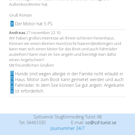
Außenbordmotor hat.
Gruß Roman
Der Motor hat 5 PS.
Andreas
27 november 22:10
Wir haben großes Interesse an Ihrem schönen Ferienhaus.
Können wir einen kleinen Hund (nicht haarend)mitbringen und
kann man sich einen Motor für das Boot und auch Fahrräder
ausleihen? Kann man im See angeln und benötigt man dafür
einen Angelschein?
Mit freundlichen Grüßen
Hunde sind wegen allergie in der Familie nicht erlaubt in
Haus. Motor zum Boot kann gemietet werden und auch
Fahrräder. In dem See können Sie gut angeln. Angelkarte
ist erforderlich.
Sydsvensk Stugförmedling Turist AB
Tel. 04461035
E-mail:
so@ssf-turist.se
Journummer 24/7