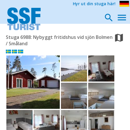
Hyr ut din stuga här!
Stuga 6988: Nybyggt fritidshus vid sjön Bolmen
/ Småland