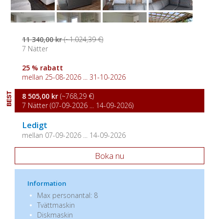
11 340,00 kr
(~1.024,39 €)
7 Nätter
25 % rabatt
mellan 25-08-2026 ... 31-10-2026
BEST
8 505,00 kr
(~768,29 €)
7 Nätter (07-09-2026 ... 14-09-2026)
Ledigt
mellan 07-09-2026 ... 14-09-2026
Boka nu
Information
Max personantal: 8
Tvättmaskin
Diskmaskin