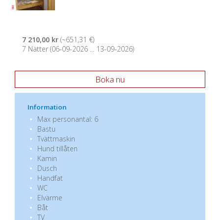
7 210,00 kr
(~651,31 €)
7 Nätter (06-09-2026 ... 13-09-2026)
Boka nu
Information
Max personantal: 6
Bastu
Tvättmaskin
Hund tillåten
Kamin
Dusch
Handfat
WC
Elvärme
Båt
TV