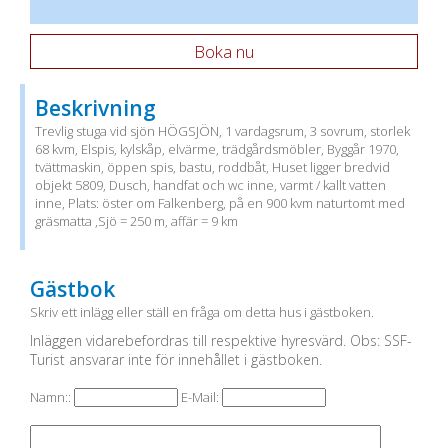
Boka nu
Beskrivning
Trevlig stuga vid sjön HÖGSJÖN, 1 vardagsrum, 3 sovrum, storlek
68 kvm, Elspis, kylskåp, elvärme, trädgårdsmöbler, Byggår 1970,
tvättmaskin, öppen spis, bastu, roddbåt, Huset ligger bredvid
objekt 5809, Dusch, handfat och wc inne, varmt / kallt vatten
inne, Plats: öster om Falkenberg, på en 900 kvm naturtomt med
gräsmatta ,Sjö = 250 m, affär = 9 km
Gästbok
Skriv ett inlägg eller ställ en fråga om detta hus i gästboken.
Inläggen vidarebefordras till respektive hyresvärd. Obs: SSF-
Turist ansvarar inte för innehållet i gästboken.
Namn::
E-Mail: