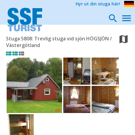
Hyr ut din stuga här!
Stuga 5808: Trevlig stuga vid sjön HÖGSJÖN /
Västergötland