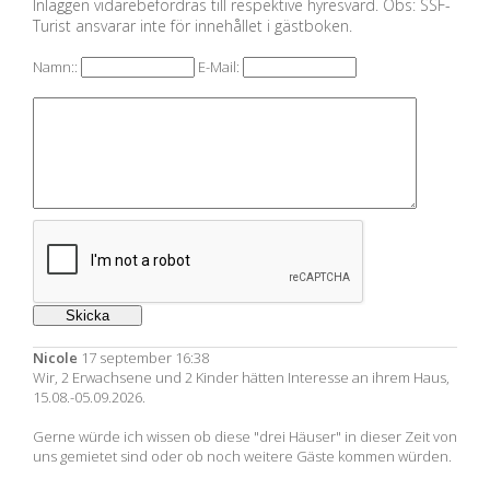
Inläggen vidarebefordras till respektive hyresvärd. Obs: SSF-
Turist ansvarar inte för innehållet i gästboken.
Namn::
E-Mail:
Nicole
17 september 16:38
Wir, 2 Erwachsene und 2 Kinder hätten Interesse an ihrem Haus,
15.08.-05.09.2026.
Gerne würde ich wissen ob diese "drei Häuser" in dieser Zeit von
uns gemietet sind oder ob noch weitere Gäste kommen würden.