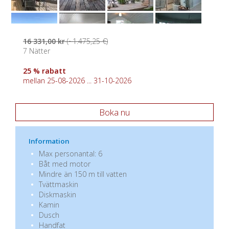
16 331,00 kr
(~1.475,25 €)
7 Nätter
25 % rabatt
mellan 25-08-2026 ... 31-10-2026
Boka nu
Information
Max personantal: 6
Båt med motor
Mindre än 150 m till vatten
Tvättmaskin
Diskmaskin
Kamin
Dusch
Handfat