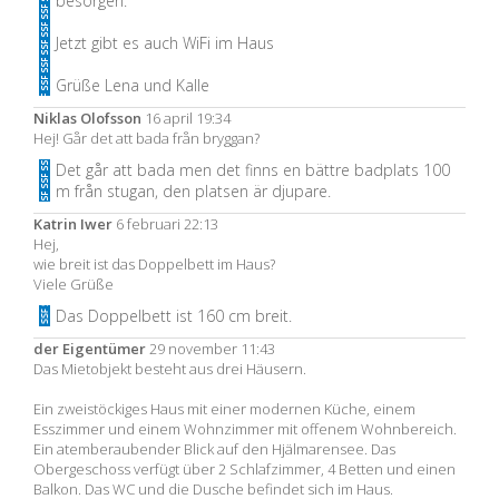
besorgen.
Jetzt gibt es auch WiFi im Haus
Grüße Lena und Kalle
Niklas Olofsson
16 april 19:34
Hej! Går det att bada från bryggan?
Det går att bada men det finns en bättre badplats 100
m från stugan, den platsen är djupare.
Katrin Iwer
6 februari 22:13
Hej,
wie breit ist das Doppelbett im Haus?
Viele Grüße
Das Doppelbett ist 160 cm breit.
der Eigentümer
29 november 11:43
Das Mietobjekt besteht aus drei Häusern.
Ein zweistöckiges Haus mit einer modernen Küche, einem
Esszimmer und einem Wohnzimmer mit offenem Wohnbereich.
Ein atemberaubender Blick auf den Hjälmarensee. Das
Obergeschoss verfügt über 2 Schlafzimmer, 4 Betten und einen
Balkon. Das WC und die Dusche befindet sich im Haus.