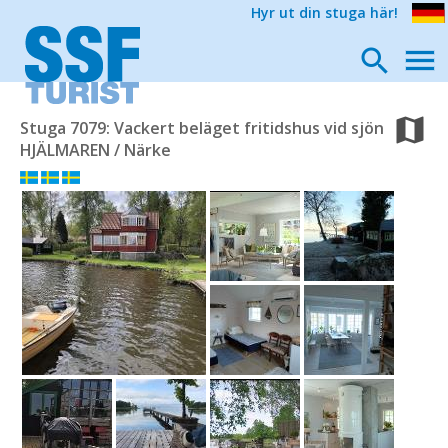
Hyr ut din stuga här!
Stuga 7079: Vackert beläget fritidshus vid sjön
HJÄLMAREN / Närke