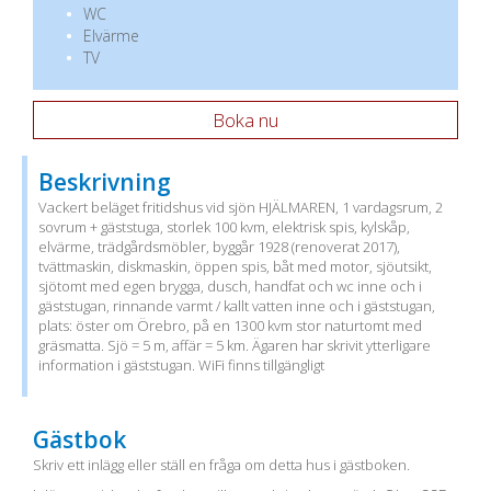
WC
Elvärme
TV
Boka nu
Beskrivning
Vackert beläget fritidshus vid sjön HJÄLMAREN, 1 vardagsrum, 2
sovrum + gäststuga, storlek 100 kvm, elektrisk spis, kylskåp,
elvärme, trädgårdsmöbler, byggår 1928 (renoverat 2017),
tvättmaskin, diskmaskin, öppen spis, båt med motor, sjöutsikt,
sjötomt med egen brygga, dusch, handfat och wc inne och i
gäststugan, rinnande varmt / kallt vatten inne och i gäststugan,
plats: öster om Örebro, på en 1300 kvm stor naturtomt med
gräsmatta. Sjö = 5 m, affär = 5 km. Ägaren har skrivit ytterligare
information i gäststugan. WiFi finns tillgängligt
Gästbok
Skriv ett inlägg eller ställ en fråga om detta hus i gästboken.