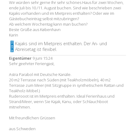
Wir würden sehr gerne Ihr sehr schönes Haus für zwei Wochen,
ende Juli bis 10./11. August buchen. Sind wie beschrieben zwei
Kajaks vorhanden und im Mietpreis enthalten? Oder wie im
Gästebucheintrag selbst mitzubringen?
Ab welchem Wochentag kann man buchen?
Beste Grüße aus København
Karin
Kajaks sind im Mietpreis enthalten. Der An- und
Abreisetag ist flexibel.
Eigentümer
9 juni 15:24
Sehr geehrter Feriengast,
Astra Parabol mit Deutsche Kanäle.
20 m2 Terrasse nach Süden (mit Teakholzmöbeln), 40 m2
Terrasse zum Meer (mit Sitzgruppe in synthetischem Rattan und
Teakholz-Möbel.)
Ruderooot ist im Mietpreis enthalten. Ideal Ferienhaus und
Strand/Meer, wenn Sie Kajak, Kanu, oder Schlauchboot
mitnehmen.
Mit freundlichen Grüssen
aus Schweden