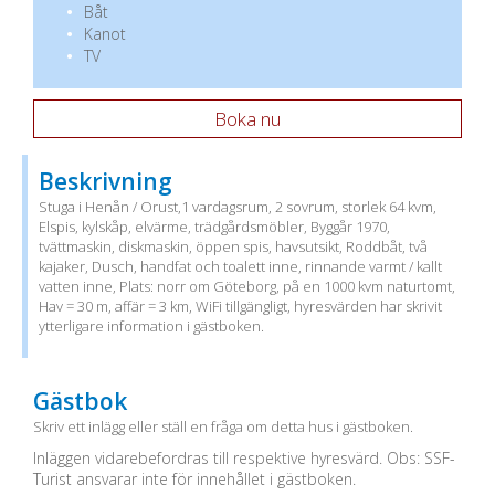
Båt
Kanot
TV
Boka nu
Beskrivning
Stuga i Henån / Orust,1 vardagsrum, 2 sovrum, storlek 64 kvm,
Elspis, kylskåp, elvärme, trädgårdsmöbler, Byggår 1970,
tvättmaskin, diskmaskin, öppen spis, havsutsikt, Roddbåt, två
kajaker, Dusch, handfat och toalett inne, rinnande varmt / kallt
vatten inne, Plats: norr om Göteborg, på en 1000 kvm naturtomt,
Hav = 30 m, affär = 3 km, WiFi tillgängligt, hyresvärden har skrivit
ytterligare information i gästboken.
Gästbok
Skriv ett inlägg eller ställ en fråga om detta hus i gästboken.
Inläggen vidarebefordras till respektive hyresvärd. Obs: SSF-
Turist ansvarar inte för innehållet i gästboken.