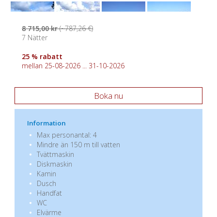
8 715,00 kr
(~787,26 €)
7 Nätter
25 % rabatt
mellan 25-08-2026 ... 31-10-2026
Boka nu
Information
Max personantal: 4
Mindre än 150 m till vatten
Tvättmaskin
Diskmaskin
Kamin
Dusch
Handfat
WC
Elvärme