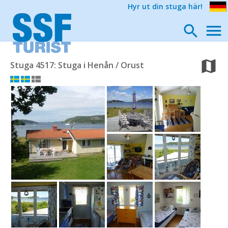
Hyr ut din stuga här!
Stuga 4517: Stuga i Henån / Orust