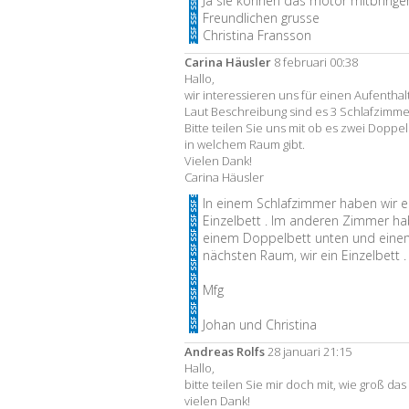
Ja sie können das motor mitbringe
Freundlichen grusse
Christina Fransson
Carina Häusler
8 februari 00:38
Hallo,
wir interessieren uns für einen Aufenthal
Laut Beschreibung sind es 3 Schlafzimme
Bitte teilen Sie uns mit ob es zwei Doppe
in welchem Raum gibt.
Vielen Dank!
Carina Häusler
In einem Schlafzimmer haben wir e
Einzelbett . Im anderen Zimmer hab
einem Doppelbett unten und einem 
nächsten Raum, wir ein Einzelbett .
Mfg
Johan und Christina
Andreas Rolfs
28 januari 21:15
Hallo,
bitte teilen Sie mir doch mit, wie groß das 
vielen Dank!