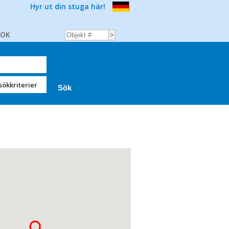
Hyr ut din stuga här!
BOK
sökkriterier