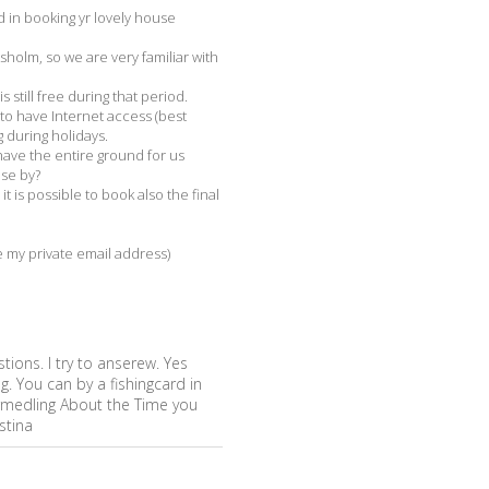
 in booking yr lovely house
sholm, so we are very familiar with
still free during that period.
e to have Internet access (best
g during holidays.
have the entire ground for us
ose by?
t is possible to book also the final
se my private email address)
tions. I try to anserew. Yes
g. You can by a fishingcard in
örmedling About the Time you
stina