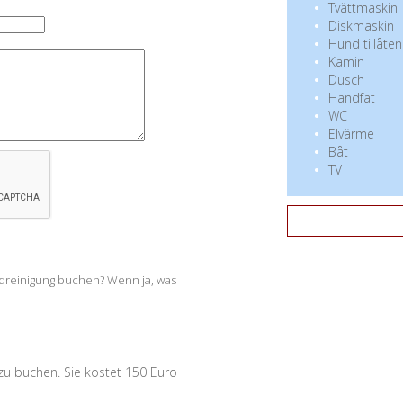
Tvättmaskin
Diskmaskin
Hund tillåten
Kamin
Dusch
Handfat
WC
Elvärme
Båt
TV
ndreinigung buchen? Wenn ja, was
g zu buchen. Sie kostet 150 Euro