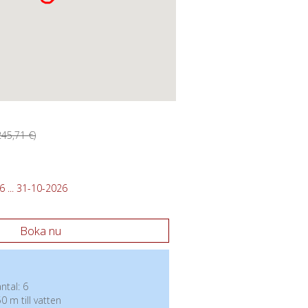
245,71 €)
 ... 31-10-2026
Boka nu
tal: 6
0 m till vatten