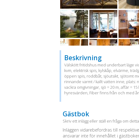
Beskrivning
Välskött fritidshus med underbart läge v
kvm, elektrisk spis, kylskåp, elvärme, trä
öppen spis, roddbåt, sjöutsikt, sjötomt 
rinnande varmt / kallt vatten inne, plats
vackra omgivningar, sjö = 20 m, affär = 15 
hyresvärden, Fiber finns från och med å
Gästbok
Skriv ett inlägg eller ställ en fråga om dett
Inläggen vidarebefordras till respektiv
ansvarar inte för innehållet i gästboke