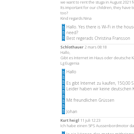
we want to rent the stuga in August 2021 fo
Its important for our children, they have 
too?
Kind regards Nina
Hallo. Yes there is Wi-Fi in the hou
need?
Best regerads Christina Fransson
Schlothauer
2 mars 08:18
Hallo,
Gibt es Internet im Haus oder deutsche 
Lg Eugenia
Hallo
Es gibt Internet zu kaufen, 150,00 S
Leider haben wir keine deutschen 
Mit freundlichen Grüssen
Johan
Kurt heigl
11 juli 12:23
Ich habe einen 5PS Aussenbordmotor da