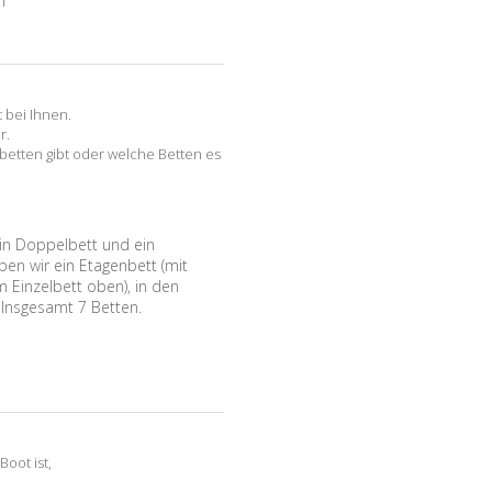
n
t bei Ihnen.
r.
lbetten gibt oder welche Betten es
in Doppelbett und ein
en wir ein Etagenbett (mit
Einzelbett oben), in den
 Insgesamt 7 Betten.
Boot ist,