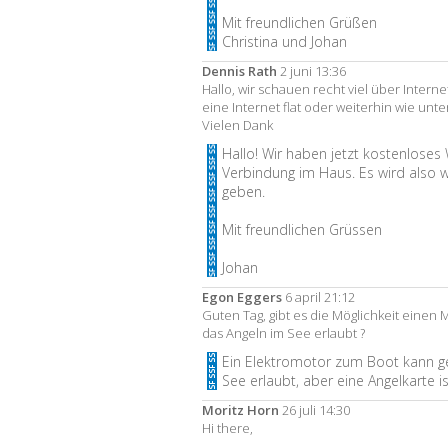
Mit freundlichen Grüßen
Christina und Johan
Dennis Rath
2 juni 13:36
Hallo, wir schauen recht viel über Intern
eine Internet flat oder weiterhin wie un
Vielen Dank
Hallo! Wir haben jetzt kostenloses
Verbindung im Haus. Es wird also 
geben.
Mit freundlichen Grüssen
Johan
Egon Eggers
6 april 21:12
Guten Tag, gibt es die Möglichkeit einen
das Angeln im See erlaubt ?
Ein Elektromotor zum Boot kann ge
See erlaubt, aber eine Angelkarte is
Moritz Horn
26 juli 14:30
Hi there,