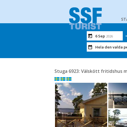
ST
6 Sep
2026
Hela den valda p
Stuga 6923: Välskött fritidshus 