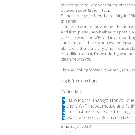
my brother and I are very much interested
between Sept 12the – 19th.
Some of our good friends are living in Bök
this area.
Hence I´m wondering whether the house is 
And if so, pls advise whether it is possibl
possible would be WIFI) as I´m also workin
Furthermore I´d like to know whether we 
alone or if there are any other houses cl
In addition to that, I´m wondering whether i
cleaning with you.
Tks and looking forward to yr reply (pls u
Brgds from Hamburg
Moritz Horn
Hallo Moritz. Thankyou for you ques
ther’s Wi-Fi.,nabourhause and fishin
the icastore. Please ask the stugf
wanted to come. Best regards Chri
nina
20 juli 00:30
Hi Johan