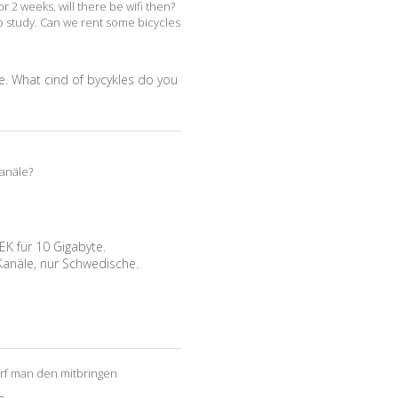
r 2 weeks. will there be wifi then?
to study. Can we rent some bicycles
se. What cind of bycykles do you
Kanäle?
EK für 10 Gigabyte.
Kanäle, nur Schwedische.
rf man den mitbringen