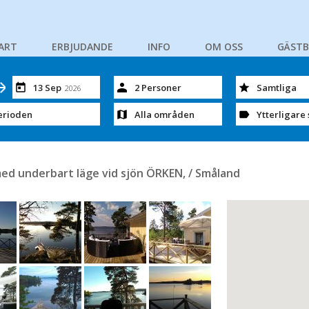
ART
ERBJUDANDE
INFO
OM OSS
GÄST
13 Sep
2 Personer
Samtliga
2026
erioden
Alla områden
Ytterligare 
med underbart läge vid sjön ÖRKEN, / Småland