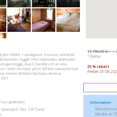
13 790,00 kr
(~1.
id sjön ÖRKEN, 1 vardagsrum, 3 sovrum, storlek 80
7 Nätter
dgårdsmöbler, byggår 1995, tvättmaskin, diskmaskin,
med egen brygga, dusch, handfat och wc inne,
25 % rabatt
: norr / öster om Växjö, på en 500 kvm naturtomt med
mellan 25-08-2026
km, elmotor till båten kan hyras direkt av
r 2021
a hus i gästboken.
Information
Max personan
e hyresvärd. Obs: SSF-Turist
Mindre än 15
n.