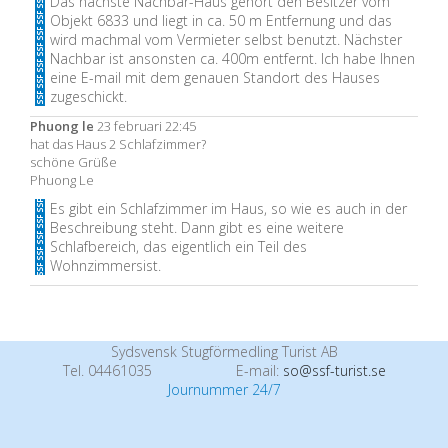
Das nächste Nachbar-Haus gehört den Besitzer vom
Objekt 6833 und liegt in ca. 50 m Entfernung und das
wird machmal vom Vermieter selbst benutzt. Nächster
Nachbar ist ansonsten ca. 400m entfernt. Ich habe Ihnen
eine E-mail mit dem genauen Standort des Hauses
zugeschickt.
Phuong le
23 februari 22:45
hat das Haus 2 Schlafzimmer?
schöne Grüße
Phuong Le
Es gibt ein Schlafzimmer im Haus, so wie es auch in der
Beschreibung steht. Dann gibt es eine weitere
Schlafbereich, das eigentlich ein Teil des
Wohnzimmersist.
Sydsvensk Stugförmedling Turist AB
Tel. 04461035
E-mail:
so@ssf-turist.se
Journummer 24/7