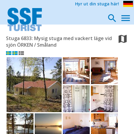
Hyr ut din stuga här!
Stuga 6833: Mysig stuga med vackert läge vid
sjön ÖRKEN / Småland