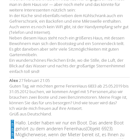
man in dem Haus vor — aber noch mehr und das könnte für
weitere Interessenten nützlich sein:
In der Küche sind ebenfalls neben dem Kühlschrank auch ein
Gefrierschrank, ein Backofen und eine Mikrowelle enthalten.
Auch wenn es noch kein WiFi gibt, ist der Handyempfang sehr gut
(Telefon und Internet).
Neben diesem Haus steht noch ein größeres Haus, mit dessen
Bewohnern man sich den Bootssteg und ein Sonnendeck teilt.
Es gibt daneben aber sehr viele Sitzmöglichkeiten mit guten
Gartenmöbeln.
Ein wunderschönes Fleckchen Erde, wo die Stille, die Luft, der
Blick auf das Wasser und nachts der großartige Sternenhimmel
einfach toll sind!
Alex
27 februari 21:05
Guten Tag, wir möchten gerne FerienHaus 6833 ab 25.05.2019 bis
31.05.2012 buchen, wir kommen Angel mit 5 Personen,also wir
brauchen zwei Boote und zwei Benzinmotoren. Meine Frage ist,
können Sie das für uns besorgen? Und wie teuer wird das?
Ich würde mich freuen auf ihre Antwort.
Grüß aus Deutschland.
Hallo. Leider haben wir nur ein Boot. Das andere Boot
gehört zu dem anderen Ferienhaus(Objekt 6923).
Möglicherweise, wenn der Mieter bereit ist, es Ihnen zu