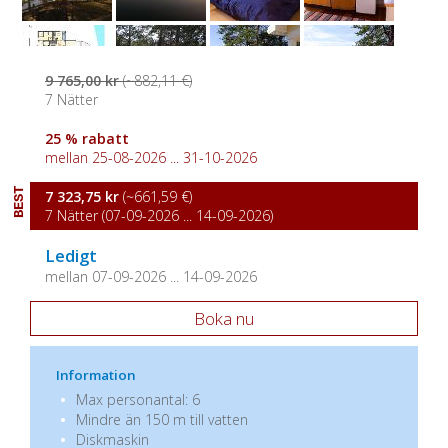
9 765,00 kr
(~882,11 €)
7 Nätter
25 % rabatt
mellan 25-08-2026 ... 31-10-2026
BEST
7 323,75 kr
(~661,59 €)
7 Nätter (07-09-2026 ... 14-09-2026)
Ledigt
mellan 07-09-2026 ... 14-09-2026
Boka nu
Information
Max personantal: 6
Mindre än 150 m till vatten
Diskmaskin