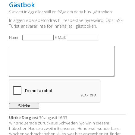
Gästbok
Skriv ett inlägg eller ställ en fråga om detta hus i gästboken.
Inläggen vidarebefordras till respektive hyresvärd. Obs: SSF-
Turist ansvarar inte för innehållet i gästboken.
Namn::
E-Mail:
Ulrike Dorgeist
30 augusti 16:33
Wir sind gerade zurück aus Schweden, wo wir in diesem
hübschen Haus zu zweit mit unserem Hund zwei wunderbare
Wochen verbracht haben. Alles, was hier angegeben ist, findet