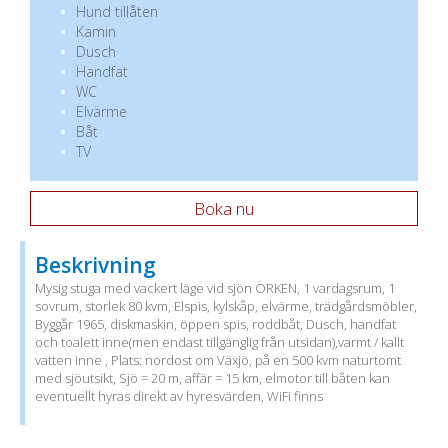
Hund tillåten
Kamin
Dusch
Handfat
WC
Elvärme
Båt
TV
Boka nu
Beskrivning
Mysig stuga med vackert läge vid sjön ÖRKEN, 1 vardagsrum, 1
sovrum, storlek 80 kvm, Elspis, kylskåp, elvärme, trädgårdsmöbler,
Byggår 1965, diskmaskin, öppen spis, roddbåt, Dusch, handfat
och toalett inne(men endast tillgänglig från utsidan),varmt / kallt
vatten inne , Plats: nordost om Växjö, på en 500 kvm naturtomt
med sjöutsikt, Sjö = 20 m, affär = 15 km, elmotor till båten kan
eventuellt hyras direkt av hyresvärden, WiFi finns