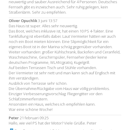
neuwertig und sauber.Ausreichend für 4 Personen. Deutsches
Fernseh gibt es inzwischen auch. Sehr ruhig gelegen, kein
Straßenlärm. Sehr zu empfehlen.
Oliver Opuchlik
3 juni 13:57
Das Haus ist super. Alles sehr neuwertig.
Das Boot, welches inklusive ist, hat einen 10 PS 4-Takter. Eine
Tankfüllung ist ebenfalls dabei. Laut Vermieter hätten wir auch
noch ein Boot mieten können. Eine Slipmöglichkeit für ein
eigenes Boot ist in der Marina schräg gegenüber vorhanden.
Weiter vorhanden: großer Kühlschrank, Backofen und Ceranfeld,
Waschmaschine, Geschirrspüler, Fernseher (leider keine
deutschen Programme, WLAN (gratis), Kugelgrill.
Auf beiden Terrassen Tisch und Stühle vorhanden.
Der Vermieter ist sehr nett und man kann sich auf Englisch mit
ihm verständigen.
Ausblick von Terrasse sehr schön.
Die Übernahme/Rückgabe vom Haus war völlig problemlos.
Einziger Verbesserungsvorschlag: Fliegengitter vor den
Schlafzimmerfenstern.
Ansonsten ein Haus, welches ich empfehlen kann.
War eine schöne Woche!
Peter
21 februari 09:25
Hallo, wie viel PS hat der Motor? Viele Grüße. Peter