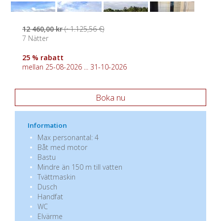
12 460,00 kr
(~1.125,56 €)
7 Nätter
25 % rabatt
mellan 25-08-2026 ... 31-10-2026
Boka nu
Information
Max personantal: 4
Båt med motor
Bastu
Mindre än 150 m till vatten
Tvättmaskin
Dusch
Handfat
WC
Elvärme