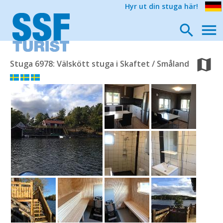
Hyr ut din stuga här!
Stuga 6978: Välskött stuga i Skaftet / Småland