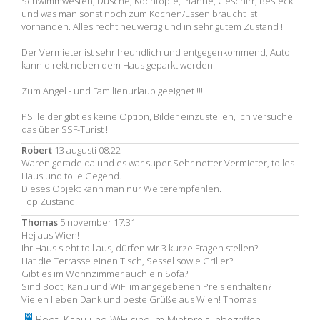
Schwimmwesten, Dusche, Kochtöpfe, Pfanne, Geschirr, Besteck
und was man sonst noch zum Kochen/Essen braucht ist
vorhanden. Alles recht neuwertig und in sehr gutem Zustand !
Der Vermieter ist sehr freundlich und entgegenkommend, Auto
kann direkt neben dem Haus geparkt werden.
Zum Angel - und Familienurlaub geeignet !!!
PS: leider gibt es keine Option, Bilder einzustellen, ich versuche
das über SSF-Turist !
Robert
13 augusti 08:22
Waren gerade da und es war super.Sehr netter Vermieter, tolles
Haus und tolle Gegend.
Dieses Objekt kann man nur Weiterempfehlen.
Top Zustand.
Thomas
5 november 17:31
Hej aus Wien!
Ihr Haus sieht toll aus, dürfen wir 3 kurze Fragen stellen?
Hat die Terrasse einen Tisch, Sessel sowie Griller?
Gibt es im Wohnzimmer auch ein Sofa?
Sind Boot, Kanu und WiFi im angegebenen Preis enthalten?
Vielen lieben Dank und beste Grüße aus Wien! Thomas
Boot, Kanu und WiFi sind im Mietpreis inbegriffen.