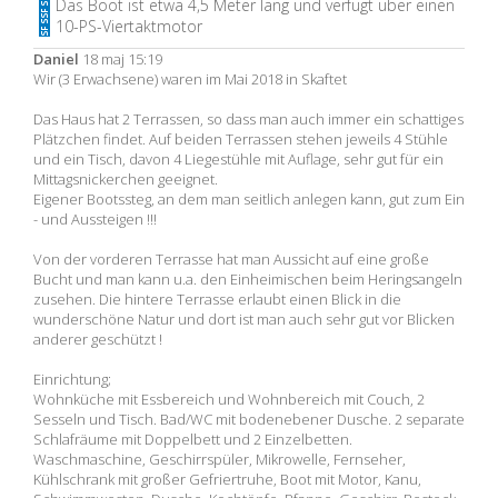
Das Boot ist etwa 4,5 Meter lang und verfügt über einen
10-PS-Viertaktmotor
Daniel
18 maj 15:19
Wir (3 Erwachsene) waren im Mai 2018 in Skaftet
Das Haus hat 2 Terrassen, so dass man auch immer ein schattiges
Plätzchen findet. Auf beiden Terrassen stehen jeweils 4 Stühle
und ein Tisch, davon 4 Liegestühle mit Auflage, sehr gut für ein
Mittagsnickerchen geeignet.
Eigener Bootssteg, an dem man seitlich anlegen kann, gut zum Ein
- und Aussteigen !!!
Von der vorderen Terrasse hat man Aussicht auf eine große
Bucht und man kann u.a. den Einheimischen beim Heringsangeln
zusehen. Die hintere Terrasse erlaubt einen Blick in die
wunderschöne Natur und dort ist man auch sehr gut vor Blicken
anderer geschützt !
Einrichtung;
Wohnküche mit Essbereich und Wohnbereich mit Couch, 2
Sesseln und Tisch. Bad/WC mit bodenebener Dusche. 2 separate
Schlafräume mit Doppelbett und 2 Einzelbetten.
Waschmaschine, Geschirrspüler, Mikrowelle, Fernseher,
Kühlschrank mit großer Gefriertruhe, Boot mit Motor, Kanu,