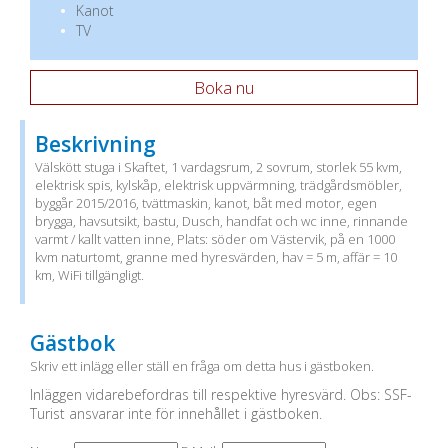
Kanot
TV
Boka nu
Beskrivning
Välskött stuga i Skaftet, 1 vardagsrum, 2 sovrum, storlek 55 kvm,
elektrisk spis, kylskåp, elektrisk uppvärmning, trädgårdsmöbler,
byggår 2015/2016, tvättmaskin, kanot, båt med motor, egen
brygga, havsutsikt, bastu, Dusch, handfat och wc inne, rinnande
varmt / kallt vatten inne, Plats: söder om Västervik, på en 1000
kvm naturtomt, granne med hyresvärden, hav = 5 m, affär = 10
km, WiFi tillgängligt.
Gästbok
Skriv ett inlägg eller ställ en fråga om detta hus i gästboken.
Inläggen vidarebefordras till respektive hyresvärd. Obs: SSF-
Turist ansvarar inte för innehållet i gästboken.