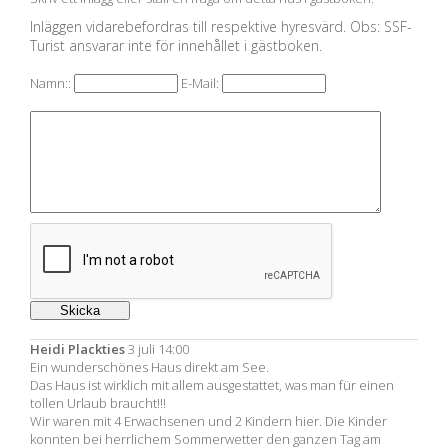
Inläggen vidarebefordras till respektive hyresvärd. Obs: SSF-
Turist ansvarar inte för innehållet i gästboken.
Namn::
E-Mail:
Heidi Plackties
3 juli 14:00
Ein wunderschönes Haus direkt am See.
Das Haus ist wirklich mit allem ausgestattet, was man für einen
tollen Urlaub braucht!!!
Wir waren mit 4 Erwachsenen und 2 Kindern hier. Die Kinder
konnten bei herrlichem Sommerwetter den ganzen Tag am