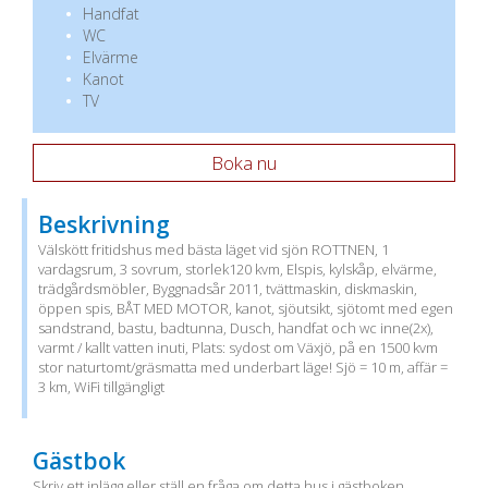
Handfat
WC
Elvärme
Kanot
TV
Boka nu
Beskrivning
Välskött fritidshus med bästa läget vid sjön ROTTNEN, 1
vardagsrum, 3 sovrum, storlek120 kvm, Elspis, kylskåp, elvärme,
trädgårdsmöbler, Byggnadsår 2011, tvättmaskin, diskmaskin,
öppen spis, BÅT MED MOTOR, kanot, sjöutsikt, sjötomt med egen
sandstrand, bastu, badtunna, Dusch, handfat och wc inne(2x),
varmt / kallt vatten inuti, Plats: sydost om Växjö, på en 1500 kvm
stor naturtomt/gräsmatta med underbart läge! Sjö = 10 m, affär =
3 km, WiFi tillgängligt
Gästbok
Skriv ett inlägg eller ställ en fråga om detta hus i gästboken.