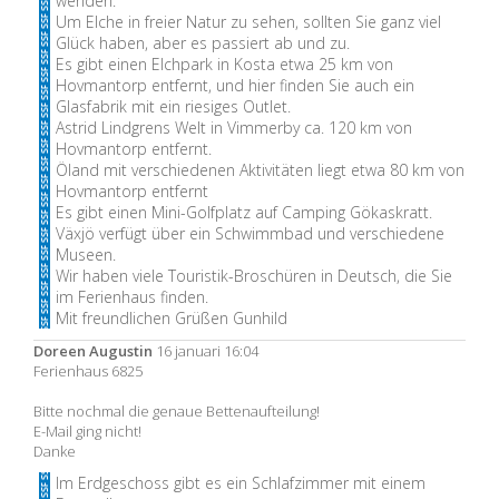
wenden.
Um Elche in freier Natur zu sehen, sollten Sie ganz viel
Glück haben, aber es passiert ab und zu.
Es gibt einen Elchpark in Kosta etwa 25 km von
Hovmantorp entfernt, und hier finden Sie auch ein
Glasfabrik mit ein riesiges Outlet.
Astrid Lindgrens Welt in Vimmerby ca. 120 km von
Hovmantorp entfernt.
Öland mit verschiedenen Aktivitäten liegt etwa 80 km von
Hovmantorp entfernt
Es gibt einen Mini-Golfplatz auf Camping Gökaskratt.
Växjö verfügt über ein Schwimmbad und verschiedene
Museen.
Wir haben viele Touristik-Broschüren in Deutsch, die Sie
im Ferienhaus finden.
Mit freundlichen Grüßen Gunhild
Doreen Augustin
16 januari 16:04
Ferienhaus 6825
Bitte nochmal die genaue Bettenaufteilung!
E-Mail ging nicht!
Danke
Im Erdgeschoss gibt es ein Schlafzimmer mit einem