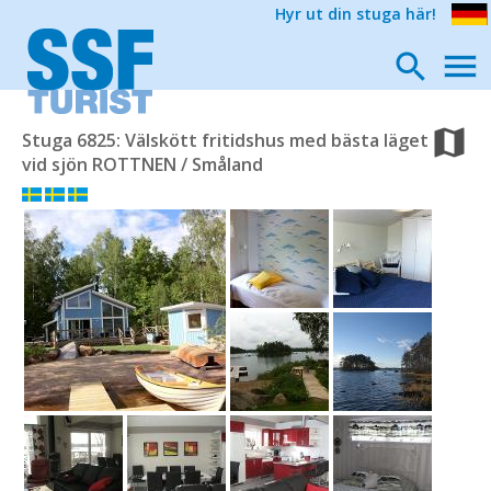
Hyr ut din stuga här!
Stuga 6825: Välskött fritidshus med bästa läget
vid sjön ROTTNEN / Småland