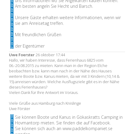
uns Informationen wo Sie Angelkarten kaufen können.
Am besten angeln Sie Hecht und Barsch.
Unsere Gäste erhalten weitere Informationen, wenn wir
sie am Anreisetag treffen.
Mit freundlichen Grüßen
der Eigentümer
Uwe Foerster
26 oktober 17:44
Hallo, wir haben Interesse, dass Ferienhaus 6825 vom
06.-20.08.2015 zu mieten. Kann man in der Region Elche
beobachten bzw. kann man nach in der Nähe des Hauses
weitere Boote bzw. Kanus mieten, da wir mit 3 Kindern (10,14 &
15) anreisen würden. Welche Ausflugsziele gibt es in der Nähe
dieses Ferienhauses?
Vielen Dank für Ihre Antwort im Voraus.
Viele Grüße aus Hamburg nach Knislinge
Uwe Förster
Sie können Boote und Kanus in Gökaskratts Camping in
Hovmantorp mieten. Sie finden die auf Facebook.
Sie können sich auch an www.paddelkompaniet.se