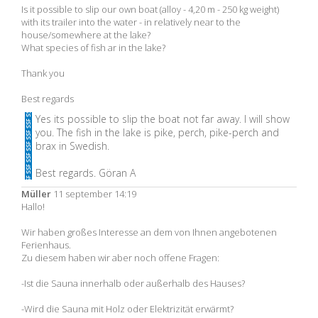
Is it possible to slip our own boat (alloy - 4,20 m - 250 kg weight)
with its trailer into the water - in relatively near to the
house/somewhere at the lake?
What species of fish ar in the lake?
Thank you
Best regards
Yes its possible to slip the boat not far away. I will show
you. The fish in the lake is pike, perch, pike-perch and
brax in Swedish.
Best regards. Göran A
Müller
11 september 14:19
Hallo!
Wir haben großes Interesse an dem von Ihnen angebotenen
Ferienhaus.
Zu diesem haben wir aber noch offene Fragen:
-Ist die Sauna innerhalb oder außerhalb des Hauses?
-Wird die Sauna mit Holz oder Elektrizität erwärmt?