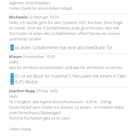
eigenen Strand baden.
Vielen Dank für einen tollen Urlaub
Michaelis
22 februari 19:34
Hallo, ich würde gern für den Sommer 2021 buchen. Eine Frage
im Vorab: Sind die 3 Schlafzimmer jede geschlossen, also mit
Tür? Oder ist eines des Schlafzimmer offen? Danke im Voraus
und beste Grüße!
Ja, jedes Schlafzimmer hat eine abschließbare Tür.
Klasen
3 november 15:33
Hallo,
was für ein Boot ist vorhanden und was für ein Motor ist mit bei
Es ist ein Boot für maximal 5 Personen mit einem 4-Takt-
6-PS-Motor.
Joachim Rupp
20 maj 14:02
Hallo,
ist s möglich, das eigene Boot (Aluminium - 4,20 m - 250 kg
Gewicht) auf dem Trailer ins Wasser zu lassen - in relativer Nähe
zum Ferienhaus (Slipanlage)?
Welche Fischarten gibt es im See?
Vielen Dank.