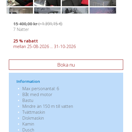
15 400,00 kr
(~1.391,15 €)
7 Nätter
25 % rabatt
mellan 25-08-2026 ... 31-10-2026
Boka nu
Information
Max personantal: 6
Båt med motor
Bastu
Mindre än 150 m till vatten
Tvättmaskin
Diskmaskin
Kamin
Dusch