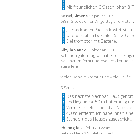
Mit freundlichen Grüssen Johan & T
Kessel,Simone
17 januari 20:52
6833: Gibt es einen Angelsteg und Motor
Ja, das können Sie. Es kostet 50 E
Und daraufhin bezahlen Sie 20 euro
Elektromotor mit Batterie.
Sibylle Sanck
11 oktober 11:02
Schönen guten Tag, wir hätten da 2 Fragen.
Nachbar entfernt und zweitens können s
zumailen?
Vielen Dank im vorraus und viele Grüße
S.Sanck
Das nächste Nachbar-Haus gehört 
und liegt in ca. 50 m Entfernung 
Vermieter selbst benutzt. Nächster
400m entfernt. Ich habe Ihnen ein
Standort des Hauses zugeschickt.
Phuong le
23 februari 22:45
hat das Haus 2 Schlafzimmer?