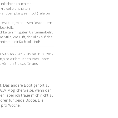
Kühlschrank auch ein
krowelle enthalten.
r Handyempfang sehr gut (Telefon
eres Haus, mit dessen Bewohnern
ck teilt.
ichkeiten mit guten Gartenmöbeln.
tille, die Luft, der Blick auf das
himmel einfach toll sind!
 6833 ab 25.05.2019 bis 31.05.2012
n,also wir brauchen zwei Boote
, können Sie das für uns
ot. Das andere Boot gehört zu
23). Möglicherweise, wenn der
ihen, aber ich traue mich nicht zu
oren für beide Boote. Die
K pro Woche.