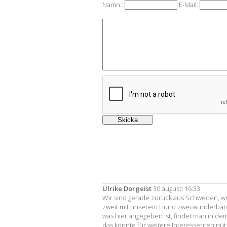
Namn::
E-Mail:
Ulrike Dorgeist
30 augusti 16:33
Wir sind gerade zurück aus Schweden, w
zweit mit unserem Hund zwei wunderbare
was hier angegeben ist, findet man in d
das könnte für weitere Interessenten nütz