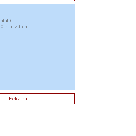
tal: 6
0 m till vatten
Boka nu