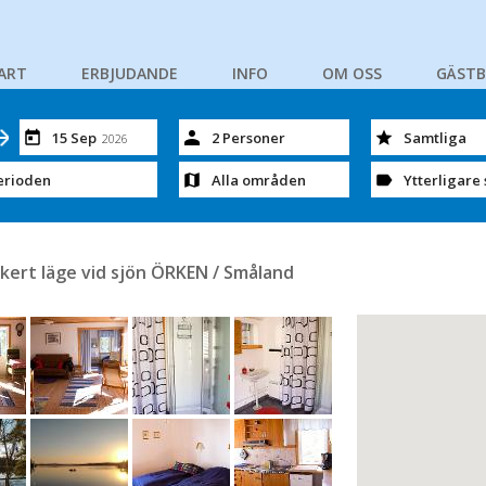
ART
ERBJUDANDE
INFO
OM OSS
GÄST
15 Sep
2 Personer
Samtliga
2026
erioden
Alla områden
Ytterligare 
kert läge vid sjön ÖRKEN / Småland