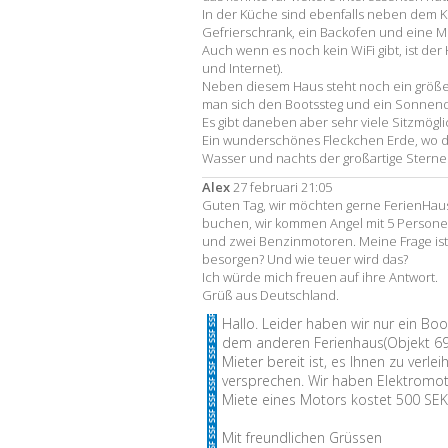
In der Küche sind ebenfalls neben dem 
Gefrierschrank, ein Backofen und eine Mi
Auch wenn es noch kein WiFi gibt, ist de
und Internet).
Neben diesem Haus steht noch ein größ
man sich den Bootssteg und ein Sonnende
Es gibt daneben aber sehr viele Sitzmögl
Ein wunderschönes Fleckchen Erde, wo die S
Wasser und nachts der großartige Sternen
Alex
27 februari 21:05
Guten Tag, wir möchten gerne FerienHaus
buchen, wir kommen Angel mit 5 Persone
und zwei Benzinmotoren. Meine Frage ist
besorgen? Und wie teuer wird das?
Ich würde mich freuen auf ihre Antwort.
Grüß aus Deutschland.
Hallo. Leider haben wir nur ein Bo
dem anderen Ferienhaus(Objekt 69
Mieter bereit ist, es Ihnen zu verle
versprechen. Wir haben Elektromot
Miete eines Motors kostet 500 SE
Mit freundlichen Grüssen