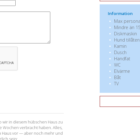
Information
Max personan
Mindre än 15
Diskmaskin
Hund tillåten
Kamin
Dusch
Handfat
WC
Elvärme
Båt
TV
o wir in diesem hübschen Haus zu
 Wochen verbracht haben. Alles,
em Haus vor — aber noch mehr und
lich sein: