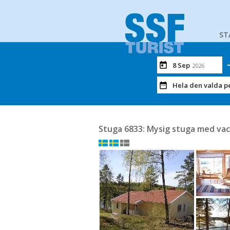
ST
8 Sep
2026
Hela den valda p
Stuga 6833: Mysig stuga med vac