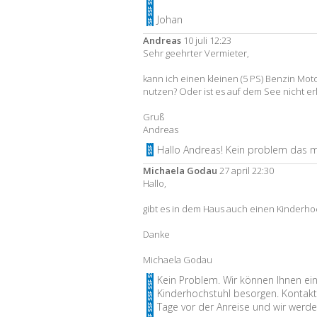
Johan
Andreas
10 juli 12:23
Sehr geehrter Vermieter,
kann ich einen kleinen (5 PS) Benzin Mo
nutzen? Oder ist es auf dem See nicht er
Gruß
Andreas
Hallo Andreas! Kein problem das m
Michaela Godau
27 april 22:30
Hallo,
gibt es in dem Haus auch einen Kinderho
Danke
Michaela Godau
Kein Problem. Wir können Ihnen ein
Kinderhochstuhl besorgen. Kontakti
Tage vor der Anreise und wir werde