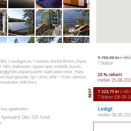
9 765,00 kr
(~882,
EN, 1 vardagsrum, 1 sovrum, storlek 80 kvm, Elspis,
7 Nätter
r 1965, diskmaskin, öppen spis, roddbåt, Dusch,
glig från utsidan),varmt / kallt vatten inne , Plats:
25 % rabatt
t med sjöutsikt, Sjö = 20 m, affär = 15 km, elmotor
mellan 25-08-2026
hyresvärden, WiFi finns
BEST
7 323,75 kr
(~661,
7 Nätter (08-09-20
Ledigt
a hus i gästboken.
mellan 08-09-2026
e hyresvärd. Obs: SSF-Turist
n.