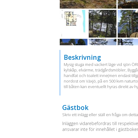
Beskrivning
Mysig stuga med vackert läge vid sjön ÖRK
kylskåp, elvärme, trädgårdsmöbler, Byggå
handfat och toalett inne(men endast tillgän
nordost om Växjö, på en 500 kvm naturtom
till båten kan eventuellt hyras direkt av 
Gästbok
Skriv ett inlägg eller ställ en fråga om dett
Inläggen vidarebefordras till respektiv
ansvarar inte för innehållet i gästboke