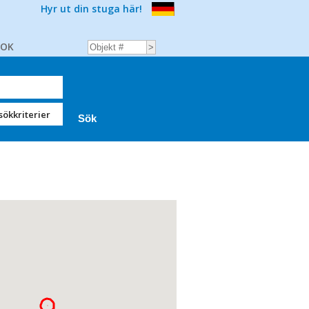
Hyr ut din stuga här!
BOK
sökkriterier