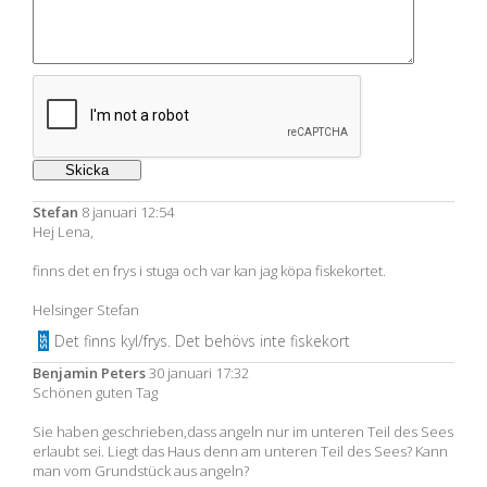
Stefan
8 januari 12:54
Hej Lena,
finns det en frys i stuga och var kan jag köpa fiskekortet.
Helsinger Stefan
Det finns kyl/frys. Det behövs inte fiskekort
Benjamin Peters
30 januari 17:32
Schönen guten Tag
Sie haben geschrieben,dass angeln nur im unteren Teil des Sees
erlaubt sei. Liegt das Haus denn am unteren Teil des Sees? Kann
man vom Grundstück aus angeln?