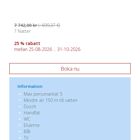
7 742,00 kr
(~699,37 €)
7 Nätter
25 % rabatt
mellan 25-08-2026 ... 31-10-2026
Boka nu
Information
Max personantal: 5
Mindre än 150 m till vatten
Dusch
Handfat
WC
Elvärme
Båt
TV