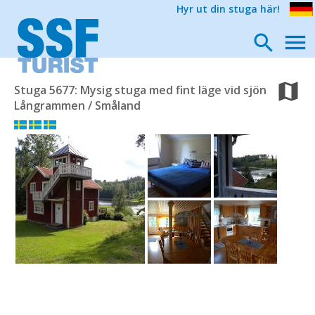
Hyr ut din stuga här!
Stuga 5677: Mysig stuga med fint läge vid sjön
Långrammen / Småland