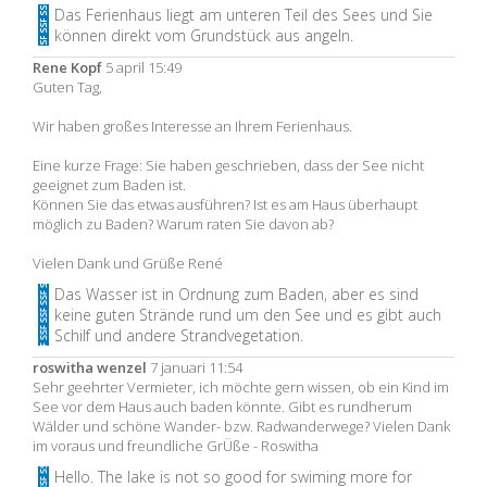
Das Ferienhaus liegt am unteren Teil des Sees und Sie
können direkt vom Grundstück aus angeln.
Rene Kopf
5 april 15:49
Guten Tag,
Wir haben großes Interesse an Ihrem Ferienhaus.
Eine kurze Frage: Sie haben geschrieben, dass der See nicht
geeignet zum Baden ist.
Können Sie das etwas ausführen? Ist es am Haus überhaupt
möglich zu Baden? Warum raten Sie davon ab?
Vielen Dank und Grüße René
Das Wasser ist in Ordnung zum Baden, aber es sind
keine guten Strände rund um den See und es gibt auch
Schilf und andere Strandvegetation.
roswitha wenzel
7 januari 11:54
Sehr geehrter Vermieter, ich möchte gern wissen, ob ein Kind im
See vor dem Haus auch baden könnte. Gibt es rundherum
Wälder und schöne Wander- bzw. Radwanderwege? Vielen Dank
im voraus und freundliche GrÜße - Roswitha
Hello. The lake is not so good for swiming more for