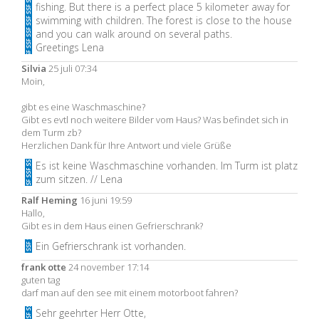
fishing. But there is a perfect place 5 kilometer away for
swimming with children. The forest is close to the house
and you can walk around on several paths.
Greetings Lena
Silvia
25 juli 07:34
Moin,
gibt es eine Waschmaschine?
Gibt es evtl noch weitere Bilder vom Haus? Was befindet sich in
dem Turm zb?
Herzlichen Dank für Ihre Antwort und viele Grüße
Es ist keine Waschmaschine vorhanden. Im Turm ist platz
zum sitzen. // Lena
Ralf Heming
16 juni 19:59
Hallo,
Gibt es in dem Haus einen Gefrierschrank?
Ein Gefrierschrank ist vorhanden.
frank otte
24 november 17:14
guten tag
darf man auf den see mit einem motorboot fahren?
Sehr geehrter Herr Otte,