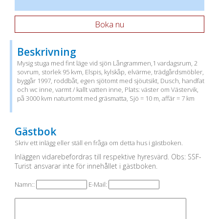
Boka nu
Beskrivning
Mysig stuga med fint läge vid sjön Långrammen,1 vardagsrum, 2
sovrum, storlek 95 kvm, Elspis, kylskåp, elvärme, trädgårdsmöbler,
byggår 1997, roddbåt, egen sjötomt med sjöutsikt, Dusch, handfat
och wc inne, varmt / kallt vatten inne, Plats: väster om Västervik,
på 3000 kvm naturtomt med gräsmatta, Sjö = 10 m, affär = 7 km
Gästbok
Skriv ett inlägg eller ställ en fråga om detta hus i gästboken.
Inläggen vidarebefordras till respektive hyresvärd. Obs: SSF-
Turist ansvarar inte för innehållet i gästboken.
Namn::
E-Mail: