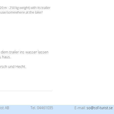
20 m - 250 kg weight) with its trailer
 house/somewhere at the lake?
 dem trailer ins wasser lassen
s haus.
rsch und Hecht.
ist AB
Tel. 04461035
E-mail:
so@ssf-turist.se