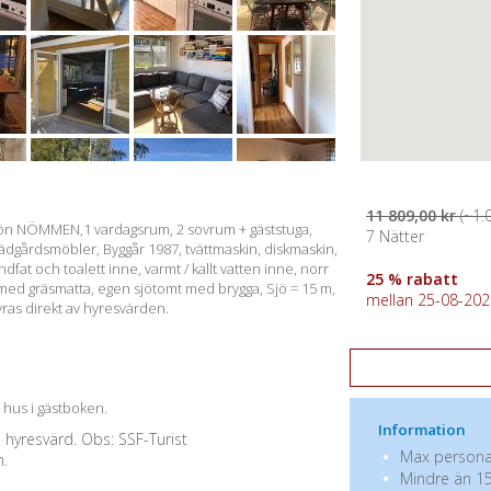
11 809,00 kr
(~1.
d sjön NÖMMEN,1 vardagsrum, 2 sovrum + gäststuga,
7 Nätter
trädgårdsmöbler, Byggår 1987, tvättmaskin, diskmaskin,
dfat och toalett inne, varmt / kallt vatten inne, norr
25 % rabatt
ed gräsmatta, egen sjötomt med brygga, Sjö = 15 m,
mellan 25-08-2026
yras direkt av hyresvärden.
a hus i gästboken.
Information
e hyresvärd. Obs: SSF-Turist
Max personan
n.
Mindre än 15