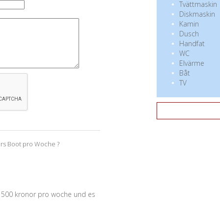
Tvättmaskin
Diskmaskin
Kamin
Dusch
Handfat
WC
Elvärme
Båt
TV
fürs Boot pro Woche ?
t 500 kronor pro woche und es