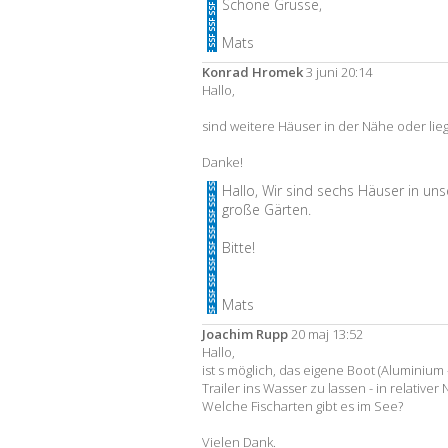
Schöne Grusse,
Mats
Konrad Hromek
3 juni 20:14
Hallo,
sind weitere Häuser in der Nähe oder lieg
Danke!
Hallo, Wir sind sechs Häuser in uns
große Gärten.
Bitte!
Mats
Joachim Rupp
20 maj 13:52
Hallo,
ist s möglich, das eigene Boot (Aluminium 
Trailer ins Wasser zu lassen - in relative
Welche Fischarten gibt es im See?
Vielen Dank.