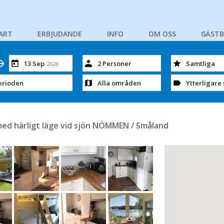
ART
ERBJUDANDE
INFO
OM OSS
GÄST
13 Sep
2 Personer
Samtliga
2026
erioden
Alla områden
Ytterligare 
 med härligt läge vid sjön NÖMMEN / Småland