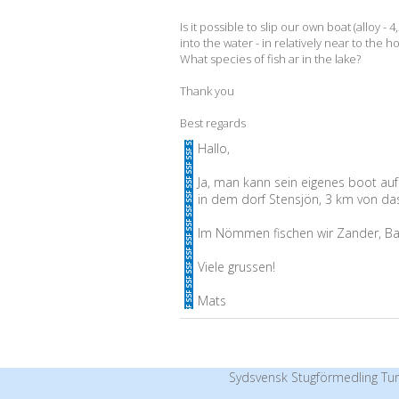
Is it possible to slip our own boat (alloy - 4,
into the water - in relatively near to the
What species of fish ar in the lake?
Thank you
Best regards
Hallo,
Ja, man kann sein eigenes boot auf
in dem dorf Stensjön, 3 km von da
Im Nömmen fischen wir Zander, Ba
Viele grussen!
Mats
Sydsvensk Stugförmedling Tur