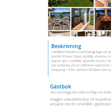
Beskrivning
Välhållet fritidshus med härligt läge vi
storlek 93 kvm, Elspis, kylskåp, elvärme, 
öppen spis, roddbåt, sjöutsikt, Dusch, han
om Vetlanda, på en 2000 kvm naturtomt m
shopping = 3 km, elmotor till båten kan h
Gästbok
Skriv ett inlägg eller ställ en fråga om dett
Inläggen vidarebefordras till respektiv
ansvarar inte för innehållet i gästboke