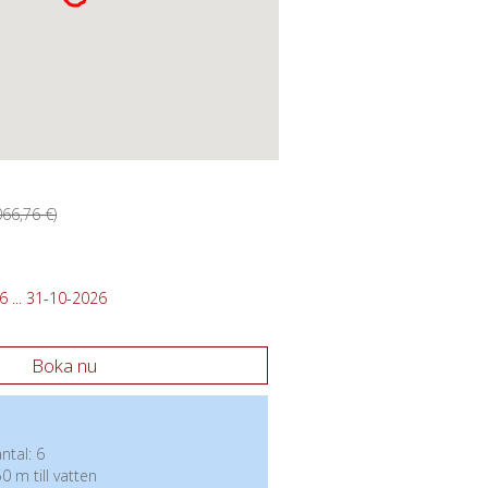
066,76 €)
 ... 31-10-2026
Boka nu
tal: 6
0 m till vatten