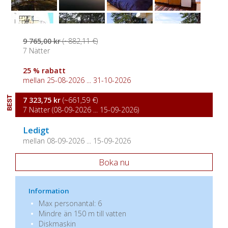
9 765,00 kr
(~882,11 €)
7 Nätter
25 % rabatt
mellan 25-08-2026 ... 31-10-2026
BEST
7 323,75 kr
(~661,59 €)
7 Nätter (08-09-2026 ... 15-09-2026)
Ledigt
mellan 08-09-2026 ... 15-09-2026
Boka nu
Information
Max personantal: 6
Mindre än 150 m till vatten
Diskmaskin