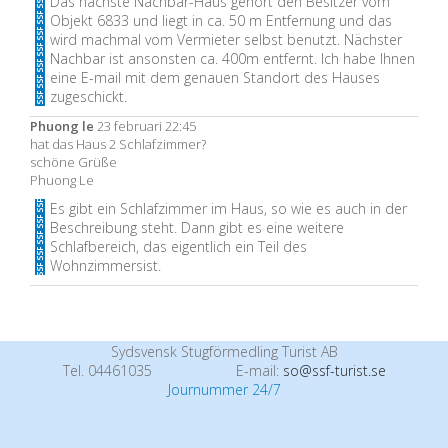
Das nächste Nachbar-Haus gehört den Besitzer vom
Objekt 6833 und liegt in ca. 50 m Entfernung und das
wird machmal vom Vermieter selbst benutzt. Nächster
Nachbar ist ansonsten ca. 400m entfernt. Ich habe Ihnen
eine E-mail mit dem genauen Standort des Hauses
zugeschickt.
Phuong le
23 februari 22:45
hat das Haus 2 Schlafzimmer?
schöne Grüße
Phuong Le
Es gibt ein Schlafzimmer im Haus, so wie es auch in der
Beschreibung steht. Dann gibt es eine weitere
Schlafbereich, das eigentlich ein Teil des
Wohnzimmersist.
Sydsvensk Stugförmedling Turist AB
Tel. 04461035
E-mail:
so@ssf-turist.se
Journummer 24/7