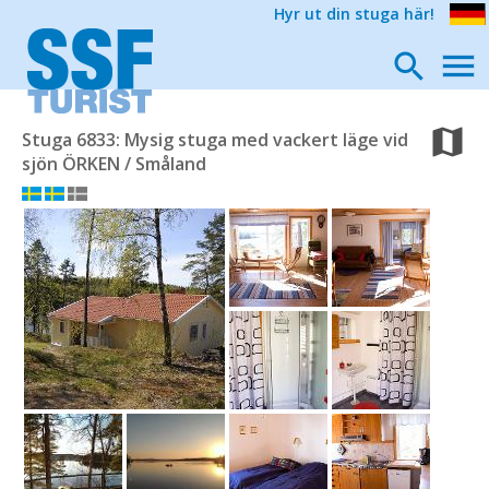
Hyr ut din stuga här!
Stuga 6833: Mysig stuga med vackert läge vid
sjön ÖRKEN / Småland