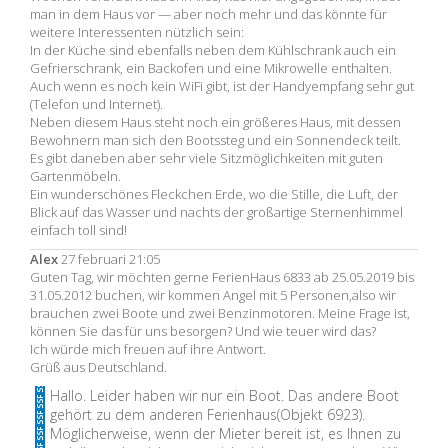
man in dem Haus vor — aber noch mehr und das könnte für
weitere Interessenten nützlich sein:
In der Küche sind ebenfalls neben dem Kühlschrank auch ein
Gefrierschrank, ein Backofen und eine Mikrowelle enthalten.
Auch wenn es noch kein WiFi gibt, ist der Handyempfang sehr gut
(Telefon und Internet).
Neben diesem Haus steht noch ein größeres Haus, mit dessen
Bewohnern man sich den Bootssteg und ein Sonnendeck teilt.
Es gibt daneben aber sehr viele Sitzmöglichkeiten mit guten
Gartenmöbeln.
Ein wunderschönes Fleckchen Erde, wo die Stille, die Luft, der
Blick auf das Wasser und nachts der großartige Sternenhimmel
einfach toll sind!
Alex
27 februari 21:05
Guten Tag, wir möchten gerne FerienHaus 6833 ab 25.05.2019 bis
31.05.2012 buchen, wir kommen Angel mit 5 Personen,also wir
brauchen zwei Boote und zwei Benzinmotoren. Meine Frage ist,
können Sie das für uns besorgen? Und wie teuer wird das?
Ich würde mich freuen auf ihre Antwort.
Grüß aus Deutschland.
Hallo. Leider haben wir nur ein Boot. Das andere Boot
gehört zu dem anderen Ferienhaus(Objekt 6923).
Möglicherweise, wenn der Mieter bereit ist, es Ihnen zu