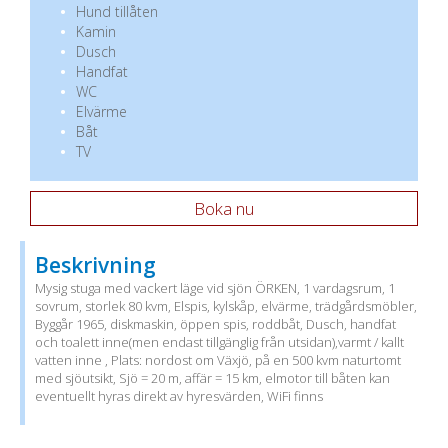
Hund tillåten
Kamin
Dusch
Handfat
WC
Elvärme
Båt
TV
Boka nu
Beskrivning
Mysig stuga med vackert läge vid sjön ÖRKEN, 1 vardagsrum, 1
sovrum, storlek 80 kvm, Elspis, kylskåp, elvärme, trädgårdsmöbler,
Byggår 1965, diskmaskin, öppen spis, roddbåt, Dusch, handfat
och toalett inne(men endast tillgänglig från utsidan),varmt / kallt
vatten inne , Plats: nordost om Växjö, på en 500 kvm naturtomt
med sjöutsikt, Sjö = 20 m, affär = 15 km, elmotor till båten kan
eventuellt hyras direkt av hyresvärden, WiFi finns