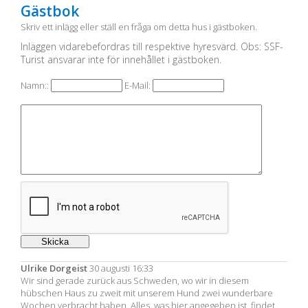
Gästbok
Skriv ett inlägg eller ställ en fråga om detta hus i gästboken.
Inläggen vidarebefordras till respektive hyresvärd. Obs: SSF-
Turist ansvarar inte för innehållet i gästboken.
Namn::
E-Mail:
Ulrike Dorgeist
30 augusti 16:33
Wir sind gerade zurück aus Schweden, wo wir in diesem
hübschen Haus zu zweit mit unserem Hund zwei wunderbare
Wochen verbracht haben. Alles, was hier angegeben ist, findet