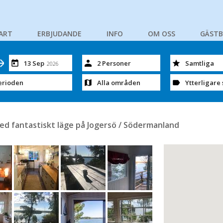
ART
ERBJUDANDE
INFO
OM OSS
GÄST
13 Sep
2 Personer
Samtliga
2026
erioden
Alla områden
Ytterligare 
med fantastiskt läge på Jogersö / Södermanland