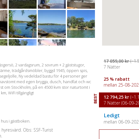
17 059,00 kr
(~1.
å Jogersö, 2 vardagsrum, 2 sovrum + 2 gäststugor,
7 Nätter
 elvärme, trädgårdsmöbler, byggd 1945, öppen spis,
n segeljolle, Ny vedeldad bastu för 4 personer ger
25 % rabatt
 havstomt med egen brygga, dusch, handfat och wc
mellan 25-08-2026
dväst om Stockholm, på en 4500 kvm stor naturtomt i
m, WiFi tillgängligt
BEST
12 794,25 kr
(~1.
7 Nätter (06-09-20
Ledigt
a hus i gästboken.
mellan 06-09-2026
e hyresvärd. Obs: SSF-Turist
n.