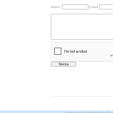
Namn::
E-Mail: