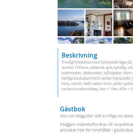
Beskrivning
Trevligt fritidshus med fantastiskt läge p
storlek 110 kvm, elektrisk spis, kylskåp,
tvättmaskin, diskmaskin, två kajaker, lite
härliga bastubad med vacker havsutsikt,
inne, varmt / kallt vatten inne, plats: sy
vackert kustlandskap, hav = 10m, affär = 2 k
Gästbok
Skriv ett inlägg eller ställ en fråga om dett
Inläggen vidarebefordras till respektiv
ansvarar inte för innehållet i gästboke