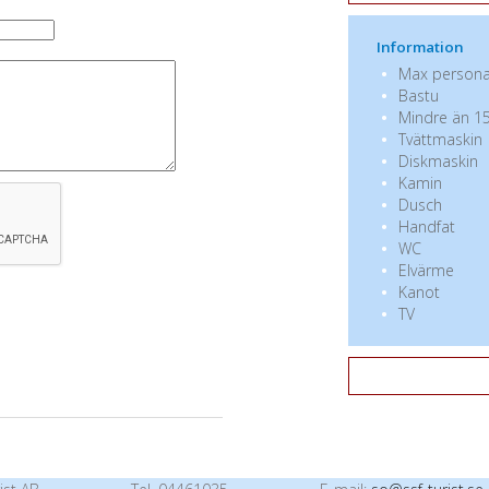
Information
Max personan
Bastu
Mindre än 15
Tvättmaskin
Diskmaskin
Kamin
Dusch
Handfat
WC
Elvärme
Kanot
TV