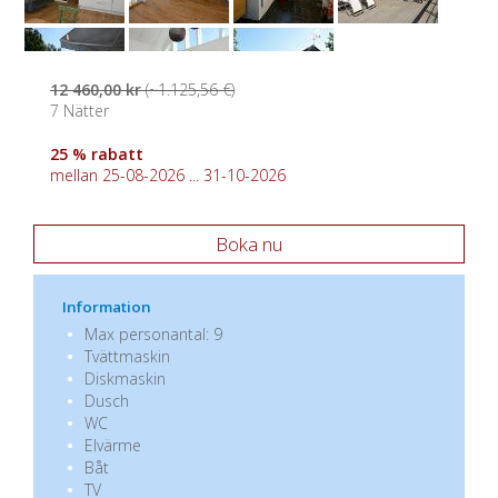
12 460,00 kr
(~1.125,56 €)
7 Nätter
25 % rabatt
mellan 25-08-2026 ... 31-10-2026
Boka nu
Information
Max personantal: 9
Tvättmaskin
Diskmaskin
Dusch
WC
Elvärme
Båt
TV