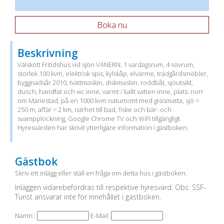
Boka nu
Beskrivning
Välskött Fritidshus vid sjön VÄNERN, 1 vardagsrum, 4 sovrum,
storlek 100 kvm, elektrisk spis, kylskåp, elvärme, trädgårdsmöbler,
byggnadsår 2010, tvättmaskin, diskmaskin, roddbåt, sjöutsikt,
dusch, handfat och wc inne, varmt / kallt vatten inne, plats: norr
om Mariestad, på en 1000 kvm naturtomt med gräsmatta, sjö =
250 m, affär = 2 km, närhet till bad, fiske och bär- och
svampplockning, Google Chrome TV och WiFi tillgängligt.
Hyresvärden har skrivit ytterligare information i gästboken.
Gästbok
Skriv ett inlägg eller ställ en fråga om detta hus i gästboken.
Inläggen vidarebefordras till respektive hyresvärd. Obs: SSF-
Turist ansvarar inte för innehållet i gästboken.
Namn::
E-Mail: