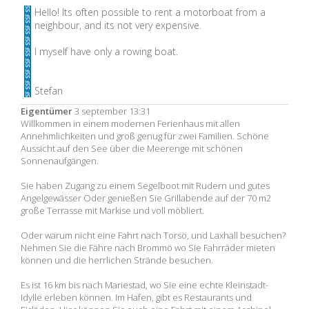
Hello! Its often possible to rent a motorboat from a
neighbour, and its not very expensive.
I myself have only a rowing boat.
Stefan
Eigentümer
3 september 13:31
Willkommen in einem modernen Ferienhaus mit allen
Annehmlichkeiten und groß genug für zwei Familien. Schöne
Aussicht auf den See über die Meerenge mit schönen
Sonnenaufgängen.
Sie haben Zugang zu einem Segelboot mit Rudern und gutes
Angelgewässer Oder genießen Sie Grillabende auf der 70 m2
große Terrasse mit Markise und voll möbliert.
Oder warum nicht eine Fahrt nach Torsö, und Laxhall besuchen?
Nehmen Sie die Fähre nach Brommö wo Sie Fahrräder mieten
können und die herrlichen Strände besuchen.
Es ist 16 km bis nach Mariestad, wo Sie eine echte Kleinstadt-
Idylle erleben können. Im Hafen, gibt es Restaurants und