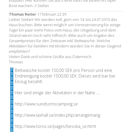
Eisläden. Hier können Sie auch eine Fahrt mit einem Archipel
Boot machen. // Stefan
Thomas Reiter
17 februari 22:39
Lieber Stefan! Wir würden evtl. gern von 14. bis 24.07.2015 das
Haus buchen. Bitte wenn möglich um Vorreservierung für einige
Tage! Ein paar mehr Fotos vom Haus, der Umgebung und dem
Strand wären noch sehr hilfreich. Bitte auch um Angabe des
Gesamtpreises für den Zeitraum inkl. Bettwäsche. Welche
Aktivitäten für Familien mit Kindern würden Sie in dieser Gegend
empfehlen?
Vielen Dank und schöne Grüße aus Österreich.
Thomas
Bettwäsche kostet 150,00 SEK pro Person und eine
Endreinigung kostet 1500,00 SEK. Dieses wird bar bei
Einzug bezahlt.
Hier sind einige der Aktivitäten in der Nähe ....
http://www.sundsornscamping.se
http://www.laxhall.se/index.php/arrangemang
http://www.torso.se/pages/besoka_se.html