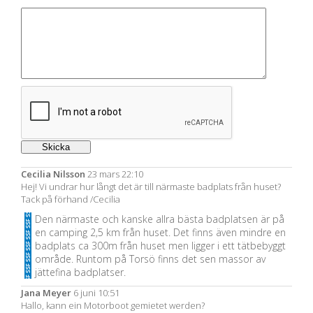
Cecilia Nilsson
23 mars 22:10
Hej! Vi undrar hur långt det är till närmaste badplats från huset?
Tack på förhand /Cecilia
Den närmaste och kanske allra bästa badplatsen är på
en camping 2,5 km från huset. Det finns även mindre en
badplats ca 300m från huset men ligger i ett tätbebyggt
område. Runtom på Torsö finns det sen massor av
jättefina badplatser.
Jana Meyer
6 juni 10:51
Hallo, kann ein Motorboot gemietet werden?