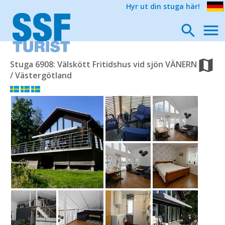
Hyr ut din stuga här!
Stuga 6908: Välskött Fritidshus vid sjön VÄNERN
/ Västergötland