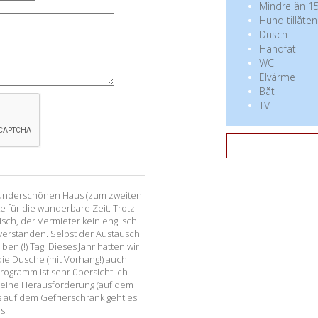
Mindre än 15
Hund tillåten
Dusch
Handfat
WC
Elvärme
Båt
TV
 wunderschönen Haus (zum zweiten
 für die wunderbare Zeit. Trotz
sch, der Vermieter kein englisch
verstanden. Selbst der Austausch
en (!) Tag. Dieses Jahr hatten wir
 die Dusche (mit Vorhang!) auch
rogramm ist sehr übersichtlich
 eine Herausforderung (auf dem
 auf dem Gefrierschrank geht es
s.