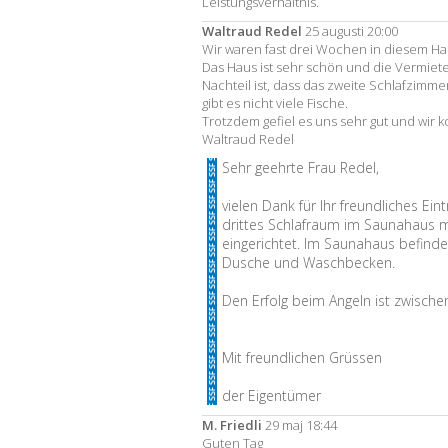
Leistungsverhältnis.
Waltraud Redel
25 augusti 20:00
Wir waren fast drei Wochen in diesem Ha
Das Haus ist sehr schön und die Vermieter
Nachteil ist, dass das zweite Schlafzimmer
gibt es nicht viele Fische.
Trotzdem gefiel es uns sehr gut und wir
Waltraud Redel
Sehr geehrte Frau Redel,
vielen Dank für Ihr freundliches Eint
drittes Schlafraum im Saunahaus 
eingerichtet. Im Saunahaus befinde
Dusche und Waschbecken.
Den Erfolg beim Angeln ist zwische
Mit freundlichen Grüssen
der Eigentümer
M. Friedli
29 maj 18:44
Guten Tag