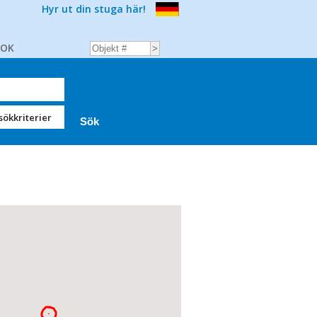
Hyr ut din stuga här!
BOK
sökkriterier