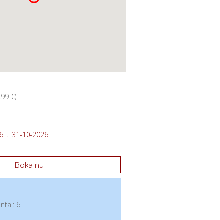
99 €)
 ... 31-10-2026
Boka nu
tal: 6