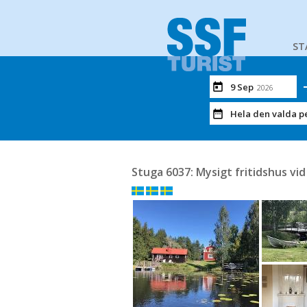
ST
9 Sep
2026
Hela den valda p
Stuga 6037: Mysigt fritidshus v