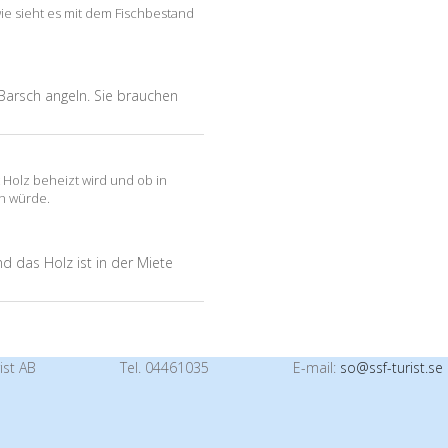
wie sieht es mit dem Fischbestand
arsch angeln. Sie brauchen
 Holz beheizt wird und ob in
en würde.
d das Holz ist in der Miete
ist AB
Tel. 04461035
E-mail:
so@ssf-turist.se