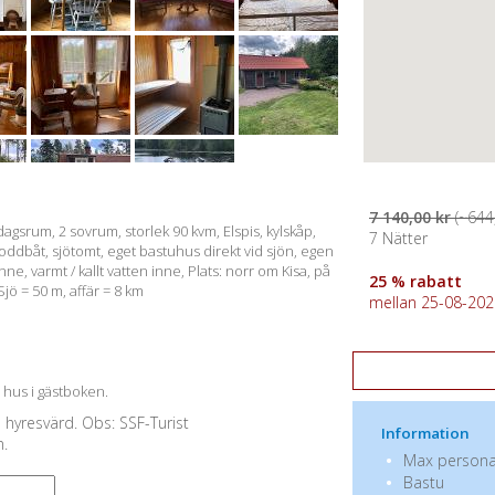
7 140,00 kr
(~644,
agsrum, 2 sovrum, storlek 90 kvm, Elspis, kylskåp,
7 Nätter
oddbåt, sjötomt, eget bastuhus direkt vid sjön, egen
ne, varmt / kallt vatten inne, Plats: norr om Kisa, på
25 % rabatt
jö = 50 m, affär = 8 km
mellan 25-08-2026
a hus i gästboken.
e hyresvärd. Obs: SSF-Turist
Information
n.
Max personan
Bastu