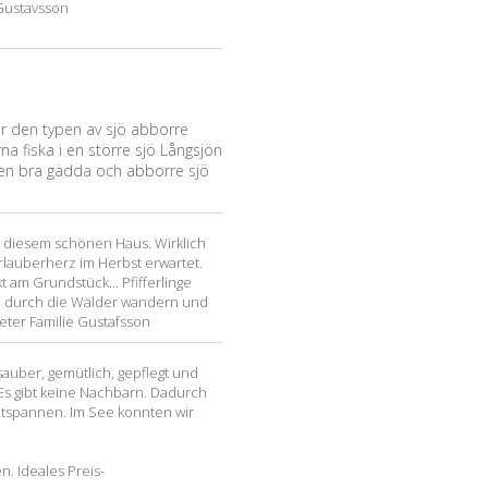
Gustavsson
ör den typen av sjö abborre
na fiska i en större sjö Långsjön
 en bra gädda och abborre sjö
 diesem schönen Haus. Wirklich
rlauberherz im Herbst erwartet.
t am Grundstück... Pfifferlinge
n durch die Wälder wandern und
eter Familie Gustafsson
 sauber, gemütlich, gepflegt und
. Es gibt keine Nachbarn. Dadurch
ntspannen. Im See konnten wir
. Ideales Preis-