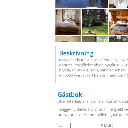
Beskrivning
Mysigt fritidshus vid sjön KRAMPEN, 1 vard
elvärme, trädgårdsmöbler, byggår 1970, r
brygga, sjöutsikt, Dusch, handfat och wc in
en 5000 kvm vackert belägen naturtomt, S
Gästbok
Skriv ett inlägg eller ställ en fråga om dett
Inläggen vidarebefordras till respektiv
ansvarar inte för innehållet i gästboke
Namn::
E-Mail: