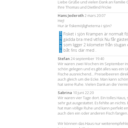
Liebe Grüße und vielen Dank an Familie 
Ihre Thomas und Dietlind Fricke
Hans Jederoth
2 mars 20:07
Hej!
Hur är fiskemöjligheterna i sjön?
Fisket i sjön Krampen är normalt f
gädda bra med vitfisk Nu får gäster
som ligger 2 kilometer från stugan
båt fins där med .
Stefan
24 september 19:40
Wir waren zwei Wochen im September in
schön gelegen und es gibt alles was ein U
Fische ausreichend... Preiselbeeren direk
auch gleich um die Ecke. Man kann schö
hat seine Ruhe. Vielen Dank an die Vermi
Sabrina
10 juni 22:20
Wir waren vier Tage dort. Ein tolles Haus,
sehr gut ausgestattet. Es fehlte an nichts
hat man völlige Ruhe und kann perfekt e
auch den ein oder anderen Fisch fangen.
Wir können das Haus nur weiterempfehlen