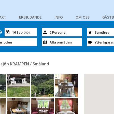
ART
ERBJUDANDE
INFO
OM OSS
GÄST
16 Sep
2 Personer
Samtliga
2026
erioden
Alla områden
Ytterligare 
id sjön KRAMPEN / Småland