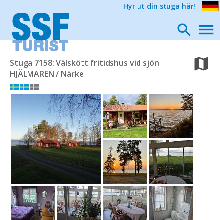
Hyr ut din stuga här!
Stuga 7158: Välskött fritidshus vid sjön
HJÄLMAREN / Närke