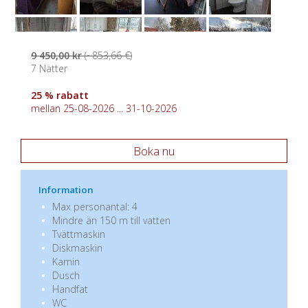
9 450,00 kr
(~853,66 €)
7 Nätter
25 % rabatt
mellan 25-08-2026 ... 31-10-2026
Boka nu
Information
Max personantal: 4
Mindre än 150 m till vatten
Tvättmaskin
Diskmaskin
Kamin
Dusch
Handfat
WC