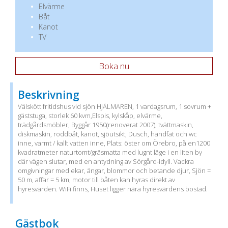
Elvärme
Båt
Kanot
TV
Boka nu
Beskrivning
Välskött fritidshus vid sjön HJÄLMAREN, 1 vardagsrum, 1 sovrum +
gäststuga, storlek 60 kvm,Elspis, kylskåp, elvärme,
trädgårdsmöbler, Byggår 1950(renoverat 2007), tvättmaskin,
diskmaskin, roddbåt, kanot, sjöutsikt, Dusch, handfat och wc
inne, varmt / kallt vatten inne, Plats: öster om Örebro, på en1200
kvadratmeter naturtomt/gräsmatta med lugnt läge i en liten by
där vägen slutar, med en antydning av Sörgård-idyll. Vackra
omgivningar med ekar, ängar, blommor och betande djur, Sjön =
50 m, affär = 5 km, motor till båten kan hyras direkt av
hyresvärden. WiFi finns, Huset ligger nära hyresvärdens bostad.
Gästbok