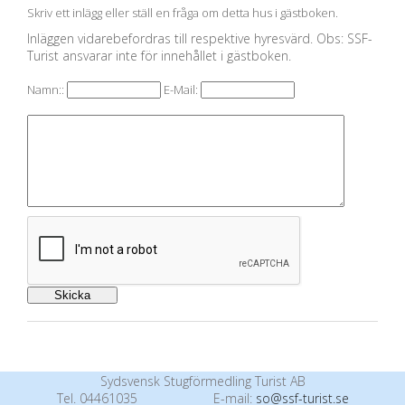
Skriv ett inlägg eller ställ en fråga om detta hus i gästboken.
Inläggen vidarebefordras till respektive hyresvärd. Obs: SSF-
Turist ansvarar inte för innehållet i gästboken.
Namn::
E-Mail:
Sydsvensk Stugförmedling Turist AB
Tel. 04461035
E-mail:
so@ssf-turist.se