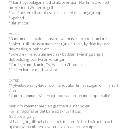
*Altan högt belägen med utsikt över sjön. Här finns även ett
utekök med Weber kolgrill.
*Det finns en till uteplats (se bild) med en loungegrupp.
*Spabad.
*Båt+motor
Huset:
*Badrummet - toalett, dusch , tvättmaskin och torktumlare.
*Köket - Fullt utrustat med stor ugn och spis, kylskåp frys och
diskmaskin, tillbehör etc.
*Sovrum - Tre sovrum med sex bäddar. 1 våningssäng, 1
dubbelsäng, och två enkelsängar..
*Vardagsrum - Kamin, TV, Wifi och Chromecast.
*Ett litet kontor med skrivbord.
Övrigt:
*Nytvättade sängkläder och handdukar finns i stugan om man vill
låna.
*Vatten kommer från en djupborrad brunn med toppkvalité
Mer info kommer med en gästmanual när bokar.
Har ni frågor så är det bara att skriva till oss:)
Gästers tillgång
Ni har tillgång till hela huset och tomten. Vi bor i närheten och
hjälper gärna till med eventuella önskemål och tips.