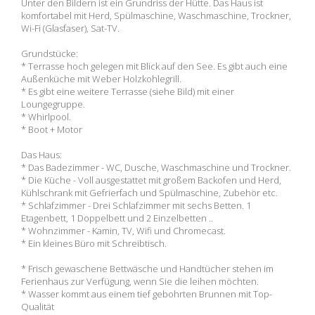
Unter den Bildern ist ein Grundriss der Hütte. Das Haus ist
komfortabel mit Herd, Spülmaschine, Waschmaschine, Trockner,
Wi-Fi (Glasfaser), Sat-TV.
Grundstücke:
* Terrasse hoch gelegen mit Blick auf den See. Es gibt auch eine
Außenküche mit Weber Holzkohlegrill.
* Es gibt eine weitere Terrasse (siehe Bild) mit einer
Loungegruppe.
* Whirlpool.
* Boot + Motor
Das Haus:
* Das Badezimmer - WC, Dusche, Waschmaschine und Trockner.
* Die Küche - Voll ausgestattet mit großem Backofen und Herd,
Kühlschrank mit Gefrierfach und Spülmaschine, Zubehör etc.
* Schlafzimmer - Drei Schlafzimmer mit sechs Betten. 1
Etagenbett, 1 Doppelbett und 2 Einzelbetten ..
* Wohnzimmer - Kamin, TV, Wifi und Chromecast.
* Ein kleines Büro mit Schreibtisch.
* Frisch gewaschene Bettwäsche und Handtücher stehen im
Ferienhaus zur Verfügung, wenn Sie die leihen möchten.
* Wasser kommt aus einem tief gebohrten Brunnen mit Top-
Qualität