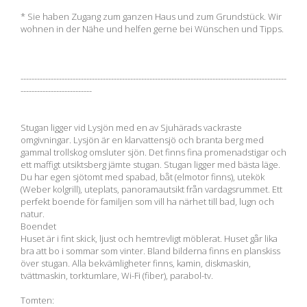
* Sie haben Zugang zum ganzen Haus und zum Grundstück. Wir
wohnen in der Nähe und helfen gerne bei Wünschen und Tipps.
-------------------------------------------------------------------------------------------------
--------------------------
Stugan ligger vid Lysjön med en av Sjuhärads vackraste
omgivningar. Lysjön är en klarvattensjö och branta berg med
gammal trollskog omsluter sjön. Det finns fina promenadstigar och
ett maffigt utsiktsberg jämte stugan. Stugan ligger med bästa läge.
Du har egen sjötomt med spabad, båt (elmotor finns), utekök
(Weber kolgrill), uteplats, panoramautsikt från vardagsrummet. Ett
perfekt boende för familjen som vill ha närhet till bad, lugn och
natur.
Boendet
Huset är i fint skick, ljust och hemtrevligt möblerat. Huset går lika
bra att bo i sommar som vinter. Bland bilderna finns en planskiss
över stugan. Alla bekvämligheter finns, kamin, diskmaskin,
tvättmaskin, torktumlare, Wi-Fi (fiber), parabol-tv.
Tomten: