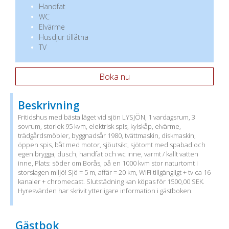
Handfat
WC
Elvärme
Husdjur tillåtna
TV
Boka nu
Beskrivning
Fritidshus med bästa läget vid sjön LYSJÖN, 1 vardagsrum, 3
sovrum, storlek 95 kvm, elektrisk spis, kylskåp, elvärme,
trädgårdsmöbler, byggnadsår 1980, tvättmaskin, diskmaskin,
öppen spis, båt med motor, sjöutsikt, sjötomt med spabad och
egen brygga, dusch, handfat och wc inne, varmt / kallt vatten
inne, Plats: söder om Borås, på en 1000 kvm stor naturtomt i
storslagen miljö! Sjö = 5 m, affär = 20 km, WiFi tillgängligt + tv ca 16
kanaler + chromecast. Slutstädning kan köpas för 1500,00 SEK.
Hyresvärden har skrivit ytterligare information i gästboken.
Gästbok