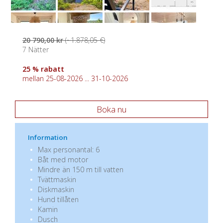
20 790,00 kr
(~1.878,05 €)
7 Nätter
25 % rabatt
mellan 25-08-2026 ... 31-10-2026
Boka nu
Information
Max personantal: 6
Båt med motor
Mindre än 150 m till vatten
Tvättmaskin
Diskmaskin
Hund tillåten
Kamin
Dusch