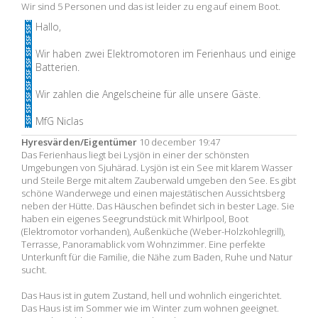
Wir sind 5 Personen und das ist leider zu eng auf einem Boot.
Hallo,
Wir haben zwei Elektromotoren im Ferienhaus und einige
Batterien.
Wir zahlen die Angelscheine für alle unsere Gäste.
MfG Niclas
Hyresvärden/Eigentümer
10 december 19:47
Das Ferienhaus liegt bei Lysjön in einer der schönsten
Umgebungen von Sjuhärad. Lysjön ist ein See mit klarem Wasser
und Steile Berge mit altem Zauberwald umgeben den See. Es gibt
schöne Wanderwege und einen majestätischen Aussichtsberg
neben der Hütte. Das Häuschen befindet sich in bester Lage. Sie
haben ein eigenes Seegrundstück mit Whirlpool, Boot
(Elektromotor vorhanden), Außenküche (Weber-Holzkohlegrill),
Terrasse, Panoramablick vom Wohnzimmer. Eine perfekte
Unterkunft für die Familie, die Nähe zum Baden, Ruhe und Natur
sucht.
Das Haus ist in gutem Zustand, hell und wohnlich eingerichtet.
Das Haus ist im Sommer wie im Winter zum wohnen geeignet.