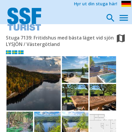
Hyr ut din stuga här!
Stuga 7139: Fritidshus med bästa läget vid sjön
LYSJÖN / Västergötland