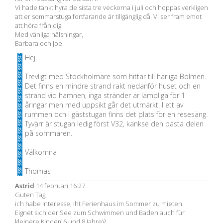
Vi hade tänkt hyra de sista tre veckorna i juli och hoppas verkligen
att er sommarstuga fortfarande är tillgänglig då. Vi ser fram emot
att höra från dig.
Med vänliga hälsningar,
Barbara och Joe
Hej
Trevligt med Stockholmare som hittar till härliga Bolmen.
Det finns en mindre strand rakt nedanför huset och en
strand vid hamnen, inga stränder är lämpliga för 1
åringar men med uppsikt går det utmärkt. I ett av
rummen och i gäststugan finns det plats för en resesäng.
Tyvärr är stugan ledig först V32, kankse den bästa delen
på sommaren.
Välkomna
Thomas
Astrid
14 februari 16:27
Guten Tag,
ich habe Interesse, Iht Ferienhaus im Sommer zu mieten.
Eignet sich der See zum Schwimmen und Baden auch für
kleinere Kinder( 6 und 8 Jahre)?