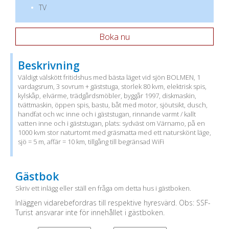
TV
Boka nu
Beskrivning
Väldigt välskött fritidshus med bästa läget vid sjön BOLMEN, 1
vardagsrum, 3 sovrum + gäststuga, storlek 80 kvm, elektrisk spis,
kylskåp, elvärme, trädgårdsmöbler, byggår 1997, diskmaskin,
tvättmaskin, öppen spis, bastu, båt med motor, sjöutsikt, dusch,
handfat och wc inne och i gäststugan, rinnande varmt / kallt
vatten inne och i gäststugan, plats: sydväst om Värnamo, på en
1000 kvm stor naturtomt med gräsmatta med ett naturskönt läge,
sjö = 5 m, affär = 10 km, tillgång till begränsad WiFi
Gästbok
Skriv ett inlägg eller ställ en fråga om detta hus i gästboken.
Inläggen vidarebefordras till respektive hyresvärd. Obs: SSF-
Turist ansvarar inte för innehållet i gästboken.