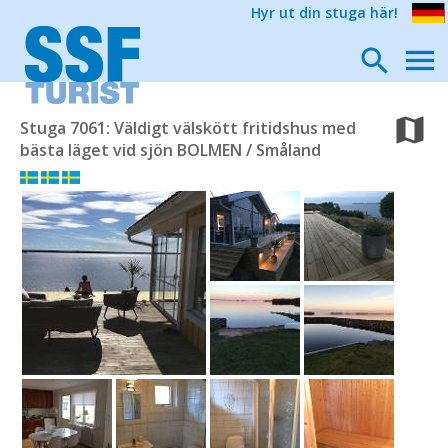
Hyr ut din stuga här!
Stuga 7061: Väldigt välskött fritidshus med
bästa läget vid sjön BOLMEN / Småland