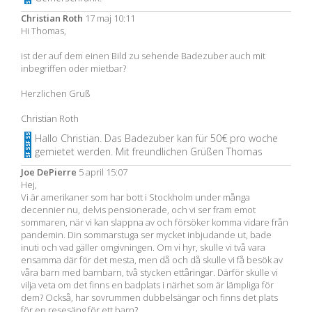
Christian Roth
17 maj 10:11
Hi Thomas,
ist der auf dem einen Bild zu sehende Badezuber auch mit
inbegriffen oder mietbar?
Herzlichen Gruß
Christian Roth
Hallo Christian. Das Badezuber kan für 50€ pro woche
gemietet werden. Mit freundlichen Grüßen Thomas
Joe DePierre
5 april 15:07
Hej,
Vi är amerikaner som har bott i Stockholm under många
decennier nu, delvis pensionerade, och vi ser fram emot
sommaren, när vi kan slappna av och försöker komma vidare från
pandemin. Din sommarstuga ser mycket inbjudande ut, bade
inuti och vad gäller omgivningen. Om vi hyr, skulle vi två vara
ensamma där för det mesta, men då och då skulle vi få besök av
våra barn med barnbarn, två stycken ettåringar. Därför skulle vi
vilja veta om det finns en badplats i närhet som är lämpliga för
dem? Också, har sovrummen dubbelsängar och finns det plats
för en resesäng för ett barn?