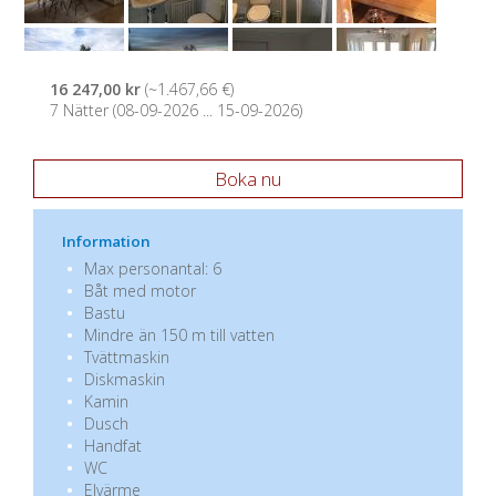
16 247,00 kr
(~1.467,66 €)
7 Nätter (08-09-2026 ... 15-09-2026)
Boka nu
Information
Max personantal: 6
Båt med motor
Bastu
Mindre än 150 m till vatten
Tvättmaskin
Diskmaskin
Kamin
Dusch
Handfat
WC
Elvärme