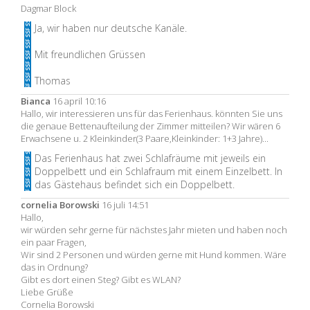
Dagmar Block
Ja, wir haben nur deutsche Kanäle.
Mit freundlichen Grüssen
Thomas
Bianca
16 april 10:16
Hallo, wir interessieren uns für das Ferienhaus. könnten Sie uns
die genaue Bettenaufteilung der Zimmer mitteilen? Wir wären 6
Erwachsene u. 2 Kleinkinder(3 Paare,Kleinkinder: 1+3 Jahre)...
Das Ferienhaus hat zwei Schlafräume mit jeweils ein
Doppelbett und ein Schlafraum mit einem Einzelbett. In
das Gästehaus befindet sich ein Doppelbett.
cornelia Borowski
16 juli 14:51
Hallo,
wir würden sehr gerne für nächstes Jahr mieten und haben noch
ein paar Fragen,
Wir sind 2 Personen und würden gerne mit Hund kommen. Wäre
das in Ordnung?
Gibt es dort einen Steg? Gibt es WLAN?
Liebe Grüße
Cornelia Borowski