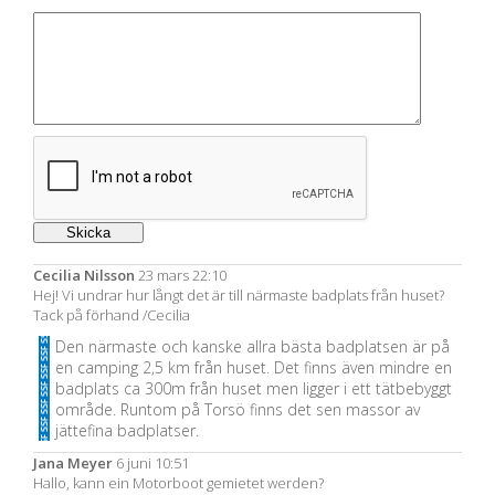
Cecilia Nilsson
23 mars 22:10
Hej! Vi undrar hur långt det är till närmaste badplats från huset?
Tack på förhand /Cecilia
Den närmaste och kanske allra bästa badplatsen är på
en camping 2,5 km från huset. Det finns även mindre en
badplats ca 300m från huset men ligger i ett tätbebyggt
område. Runtom på Torsö finns det sen massor av
jättefina badplatser.
Jana Meyer
6 juni 10:51
Hallo, kann ein Motorboot gemietet werden?