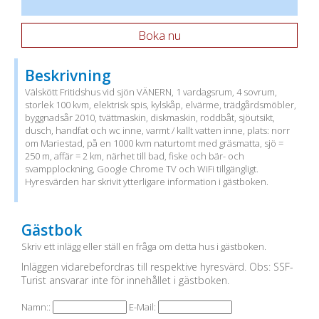
Boka nu
Beskrivning
Välskött Fritidshus vid sjön VÄNERN, 1 vardagsrum, 4 sovrum,
storlek 100 kvm, elektrisk spis, kylskåp, elvärme, trädgårdsmöbler,
byggnadsår 2010, tvättmaskin, diskmaskin, roddbåt, sjöutsikt,
dusch, handfat och wc inne, varmt / kallt vatten inne, plats: norr
om Mariestad, på en 1000 kvm naturtomt med gräsmatta, sjö =
250 m, affär = 2 km, närhet till bad, fiske och bär- och
svampplockning, Google Chrome TV och WiFi tillgängligt.
Hyresvärden har skrivit ytterligare information i gästboken.
Gästbok
Skriv ett inlägg eller ställ en fråga om detta hus i gästboken.
Inläggen vidarebefordras till respektive hyresvärd. Obs: SSF-
Turist ansvarar inte för innehållet i gästboken.
Namn::
E-Mail: