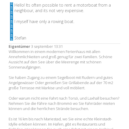
Hello! Its often possible to rent a motorboat from a
neighbour, and its not very expensive.
I myself have only a rowing boat.
Stefan
Eigentümer
3 september 13:31
Willkommen in einem modernen Ferienhaus mit allen
Annehmlichkeiten und groß genug für zwei Familien. Schöne
Aussicht auf den See über die Meerenge mit schönen
Sonnenaufgängen.
Sie haben Zugang zu einem Segelboot mit Rudern und gutes
Angelgewässer Oder genießen Sie Grillabende auf der 70 m2
große Terrasse mit Markise und voll möbliert.
Oder warum nicht eine Fahrt nach Torsö, und Laxhall besuchen?
Nehmen Sie die Fähre nach Brommö wo Sie Fahrräder mieten
können und die herrlichen Strände besuchen.
Es ist 16 km bis nach Mariestad, wo Sie eine echte Kleinstadt-
Idylle erleben können. Im Hafen, gibt es Restaurants und