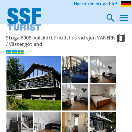
Hyr ut din stuga här!
Stuga 6908: Välskött Fritidshus vid sjön VÄNERN
/ Västergötland