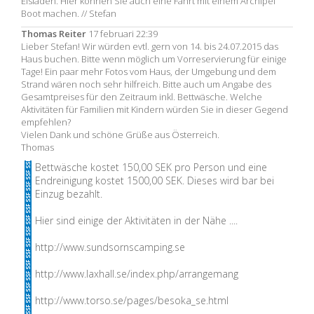
Eisläden. Hier können Sie auch eine Fahrt mit einem Archipel
Boot machen. // Stefan
Thomas Reiter
17 februari 22:39
Lieber Stefan! Wir würden evtl. gern von 14. bis 24.07.2015 das
Haus buchen. Bitte wenn möglich um Vorreservierung für einige
Tage! Ein paar mehr Fotos vom Haus, der Umgebung und dem
Strand wären noch sehr hilfreich. Bitte auch um Angabe des
Gesamtpreises für den Zeitraum inkl. Bettwäsche. Welche
Aktivitäten für Familien mit Kindern würden Sie in dieser Gegend
empfehlen?
Vielen Dank und schöne Grüße aus Österreich.
Thomas
Bettwäsche kostet 150,00 SEK pro Person und eine
Endreinigung kostet 1500,00 SEK. Dieses wird bar bei
Einzug bezahlt.
Hier sind einige der Aktivitäten in der Nähe ....
http://www.sundsornscamping.se
http://www.laxhall.se/index.php/arrangemang
http://www.torso.se/pages/besoka_se.html