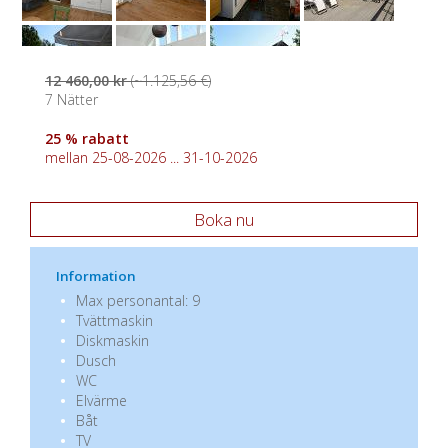
12 460,00 kr
(~1.125,56 €)
7 Nätter
25 % rabatt
mellan 25-08-2026 ... 31-10-2026
Boka nu
Information
Max personantal: 9
Tvättmaskin
Diskmaskin
Dusch
WC
Elvärme
Båt
TV