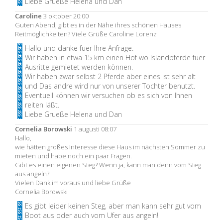
Liebe Grueße Helena und Dan
Caroline
3 oktober 20:00
Guten Abend, gibt es in der Nähe ihres schönen Hauses
Reitmöglichkeiten? Viele Grüße Caroline Lorenz
Hallo und danke fuer Ihre Anfrage.
Wir haben in etwa 15 km einen Hof wo Islandpferde fuer
Ausritte gemietet werden können.
Wir haben zwar selbst 2 Pferde aber eines ist sehr alt
und Das andre wird nur von unserer Tochter benutzt.
Eventuell können wir versuchen ob es sich von Ihnen
reiten läßt.
Liebe Grueße Helena und Dan
Cornelia Borowski
1 augusti 08:07
Hallo,
wie hätten großes Interesse diese Haus im nächsten Sommer zu
mieten und habe noch ein paar Fragen.
Gibt es einen eigenen Steg? Wenn ja, kann man denn vom Steg
aus angeln?
Vielen Dank im voraus und liebe Grüße
Cornelia Borowski
Es gibt leider keinen Steg, aber man kann sehr gut vom
Boot aus oder auch vom Ufer aus angeln!