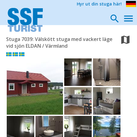
Hyr ut din stuga här!
Stuga 7039: Välskött stuga med vackert läge
vid sjön ELDAN / Värmland