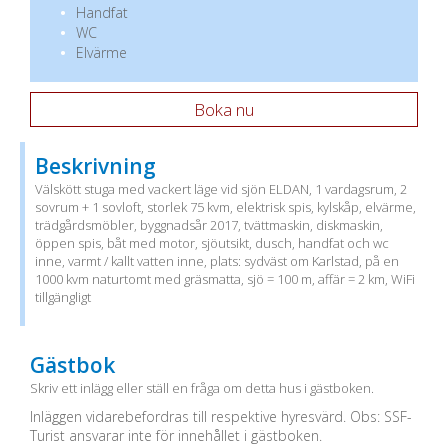
Handfat
WC
Elvärme
Boka nu
Beskrivning
Välskött stuga med vackert läge vid sjön ELDAN, 1 vardagsrum, 2
sovrum + 1 sovloft, storlek 75 kvm, elektrisk spis, kylskåp, elvärme,
trädgårdsmöbler, byggnadsår 2017, tvättmaskin, diskmaskin,
öppen spis, båt med motor, sjöutsikt, dusch, handfat och wc
inne, varmt / kallt vatten inne, plats: sydväst om Karlstad, på en
1000 kvm naturtomt med gräsmatta, sjö = 100 m, affär = 2 km, WiFi
tillgängligt
Gästbok
Skriv ett inlägg eller ställ en fråga om detta hus i gästboken.
Inläggen vidarebefordras till respektive hyresvärd. Obs: SSF-
Turist ansvarar inte för innehållet i gästboken.