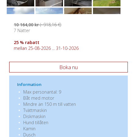
10 164,00 kr
(~918,16 €)
7 Nätter
25 % rabatt
mellan 25-08-2026 ... 31-10-2026
Boka nu
Information
Max personantal: 9
Båt med motor
Mindre än 150 m till vatten
Tvättmaskin
Diskmaskin
Hund tillåten
Kamin
Dusch