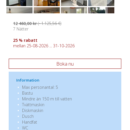
12 460,00 kr
(~1.125,56 €)
7 Nätter
25 % rabatt
mellan 25-08-2026 ... 31-10-2026
Boka nu
Information
Max personantal: 5
Bastu
Mindre än 150 m till vatten
Tvättmaskin
Diskmaskin
Dusch
Handfat
WC