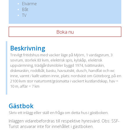
Elvärme
Båt
TV
Boka nu
Beskrivning
Trevligt fritidshus med vacker läge på Mjörn, 1 vardagsrum, 3
sovrum, storlek 83 kvm, elektrisk spis, kylskåp, elektrisk
uppvärmning, trädgårdsmöbler byggd 1974, tvättmaskin,
diskmaskin, roddbåt, bastu, havsutsikt, dusch, handfat och wc
inne, varmt / kallt vatten inne, plats: nordväst om Göteborg, på en
2100 kvm stor naturtomt/gräsmatta i vackert kustlandskap, hav =
10 m, affär = 7 km
Gästbok
Skriv ett inlägg eller ställ en fråga om detta hus i gästboken.
Inläggen vidarebefordras till respektive hyresvärd. Obs: SSF-
Turist ansvarar inte för innehållet i gästboken.