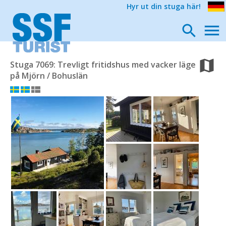
Hyr ut din stuga här!
Stuga 7069: Trevligt fritidshus med vacker läge
på Mjörn / Bohuslän