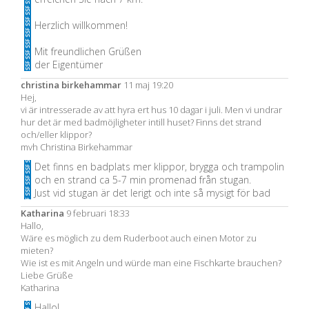
Herzlich willkommen!
Mit freundlichen Grüßen
der Eigentümer
christina birkehammar
11 maj 19:20
Hej,
vi är intresserade av att hyra ert hus 10 dagar i juli. Men vi undrar
hur det är med badmöjligheter intill huset? Finns det strand
och/eller klippor?
mvh Christina Birkehammar
Det finns en badplats mer klippor, brygga och trampolin
och en strand ca 5-7 min promenad från stugan.
Just vid stugan är det lerigt och inte så mysigt för bad
Katharina
9 februari 18:33
Hallo,
Wäre es möglich zu dem Ruderboot auch einen Motor zu
mieten?
Wie ist es mit Angeln und würde man eine Fischkarte brauchen?
Liebe Grüße
Katharina
Hallo!