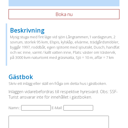
Boka nu
Beskrivning
Mysig stuga med fint läge vid sjön Långrammen,1 vardagsrum, 2
sovrum, storlek 95 kvm, Elspis, kylskåp, elvärme, trädgårdsmöbler,
byggår 1997, roddbåt, egen sjötomt med sjöutsikt, Dusch, handfat
och wc inne, varmt / kallt vatten inne, Plats: väster om Västervik,
på 3000 kvm naturtomt med gräsmatta, Sjö = 10 m, affär = 7 km
Gästbok
Skriv ett inlägg eller ställ en fråga om detta hus i gästboken.
Inläggen vidarebefordras till respektive hyresvärd. Obs: SSF-
Turist ansvarar inte för innehållet i gästboken.
Namn::
E-Mail: