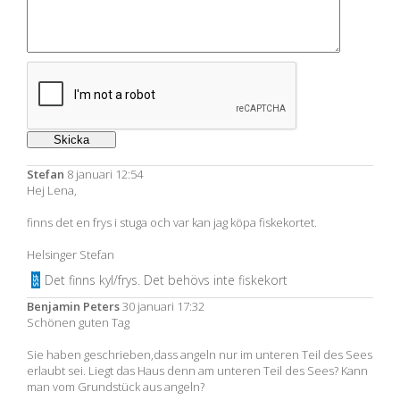
Stefan
8 januari 12:54
Hej Lena,
finns det en frys i stuga och var kan jag köpa fiskekortet.
Helsinger Stefan
Det finns kyl/frys. Det behövs inte fiskekort
Benjamin Peters
30 januari 17:32
Schönen guten Tag
Sie haben geschrieben,dass angeln nur im unteren Teil des Sees
erlaubt sei. Liegt das Haus denn am unteren Teil des Sees? Kann
man vom Grundstück aus angeln?