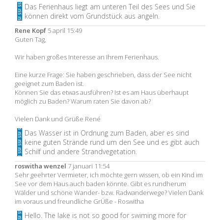
Das Ferienhaus liegt am unteren Teil des Sees und Sie
können direkt vom Grundstück aus angeln.
Rene Kopf
5 april 15:49
Guten Tag,
Wir haben großes Interesse an Ihrem Ferienhaus.
Eine kurze Frage: Sie haben geschrieben, dass der See nicht
geeignet zum Baden ist.
Können Sie das etwas ausführen? Ist es am Haus überhaupt
möglich zu Baden? Warum raten Sie davon ab?
Vielen Dank und Grüße René
Das Wasser ist in Ordnung zum Baden, aber es sind
keine guten Strände rund um den See und es gibt auch
Schilf und andere Strandvegetation.
roswitha wenzel
7 januari 11:54
Sehr geehrter Vermieter, ich möchte gern wissen, ob ein Kind im
See vor dem Haus auch baden könnte. Gibt es rundherum
Wälder und schöne Wander- bzw. Radwanderwege? Vielen Dank
im voraus und freundliche GrÜße - Roswitha
Hello. The lake is not so good for swiming more for