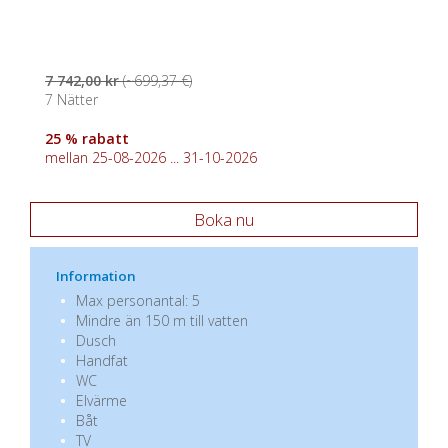
7 742,00 kr
(~699,37 €)
7 Nätter
25 % rabatt
mellan 25-08-2026 ... 31-10-2026
Boka nu
Information
Max personantal: 5
Mindre än 150 m till vatten
Dusch
Handfat
WC
Elvärme
Båt
TV