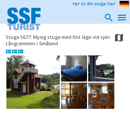
Hyr ut din stuga här!
Stuga 5677: Mysig stuga med fint läge vid sjön
Långrammen / Småland