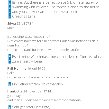
fishing. But there is a perfect place 5 kilometer away for
swimming with children. The forest is close to the house
and you can walk around on several paths.
Greetings Lena
Silvia
25 juli 07:34
Moin,
gibt es eine Waschmaschine?
Gibt es evtl noch weitere Bilder vom Haus? Was befindet sich in
dem Turm zb?
Herzlichen Dank für Ihre Antwort und viele Grüße
Es ist keine Waschmaschine vorhanden. Im Turm ist platz
zum sitzen. // Lena
Ralf Heming
16 juni 19:59
Hallo,
Gibt es in dem Haus einen Gefrierschrank?
Ein Gefrierschrank ist vorhanden.
frank otte
24 november 17:14
guten tag
darf man auf den see mit einem motorboot fahren?
Sehr geehrter Herr Otte,